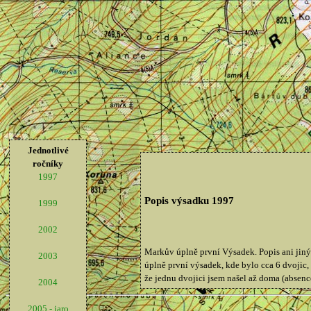
Jednotlivé
ročníky
1997
Popis výsadku 1997
1999
2002
Markův úplně první Výsadek. Popis ani jiný 
2003
úplně první výsadek, kde bylo cca 6 dvojic,
že jednu dvojici jsem našel až doma (absence
2004
2005 - jaro