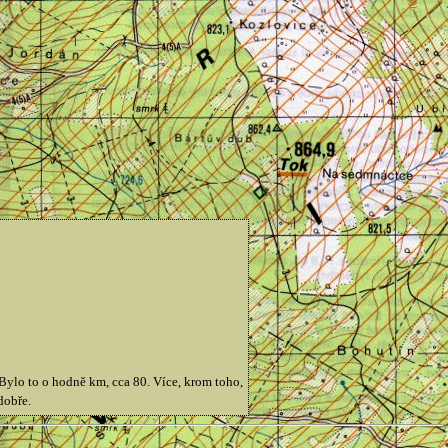
 Bylo to o hodně km, cca 80. Více, krom toho,
dobře.