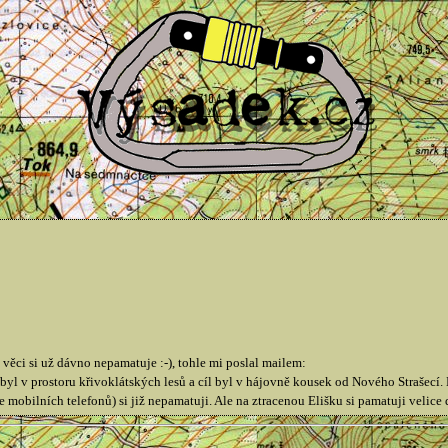
věci si už dávno nepamatuje :-), tohle mi poslal mailem:
 byl v prostoru křivoklátských lesů a cíl byl v hájovně kousek od Nového Strašecí.
 mobilních telefonů) si již nepamatuji. Ale na ztracenou Elišku si pamatuji velice 