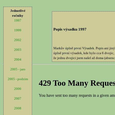
Jednotlivé
ročníky
1997
Popis výsadku 1997
1999
2002
Markův úplně první Výsadek. Popis ani jiný 
2003
úplně první výsadek, kde bylo cca 6 dvojic,
že jednu dvojici jsem našel až doma (absence
2004
2005 - jaro
2005 - podzim
2006
2007
2008