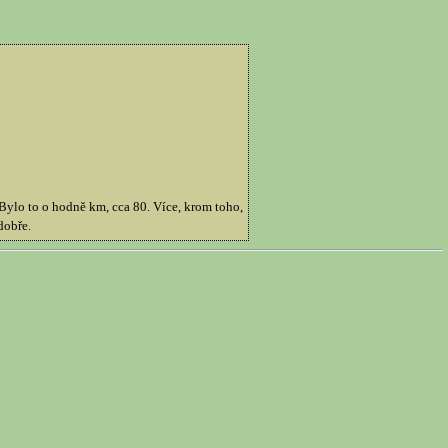
 Bylo to o hodně km, cca 80. Více, krom toho,
dobře.