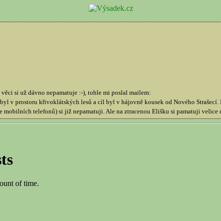
věci si už dávno nepamatuje :-), tohle mi poslal mailem:
 byl v prostoru křivoklátských lesů a cíl byl v hájovně kousek od Nového Strašecí.
 mobilních telefonů) si již nepamatuji. Ale na ztracenou Elišku si pamatuji velice 