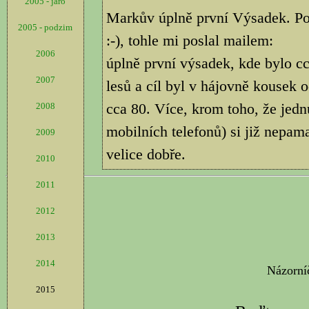
2005 - jaro
Markův úplně první Výsadek. Pop
2005 - podzim
:-), tohle mi poslal mailem:
2006
úplně první výsadek, kde bylo cc
2007
lesů a cíl byl v hájovně kousek 
cca 80. Více, krom toho, že jedn
2008
mobilních telefonů) si již nepama
2009
velice dobře.
2010
2011
2012
2013
2014
2015