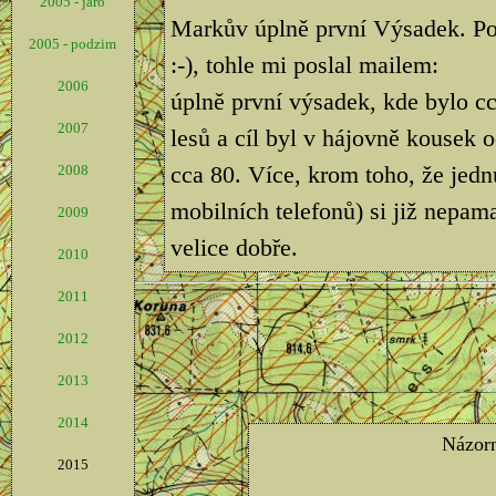
2005 - jaro
Markův úplně první Výsadek. Pop
2005 - podzim
:-), tohle mi poslal mailem:
2006
úplně první výsadek, kde bylo cc
2007
lesů a cíl byl v hájovně kousek 
cca 80. Více, krom toho, že jedn
2008
mobilních telefonů) si již nepama
2009
velice dobře.
2010
2011
2012
2013
2014
2015