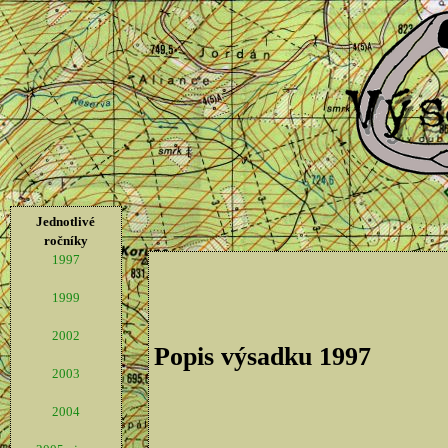
Jednotlivé
ročníky
1997
1999
2002
Popis výsadku 1997
2003
2004