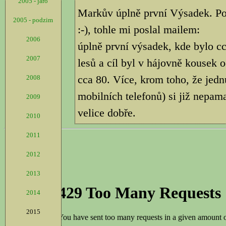
2005 - jaro
Markův úplně první Výsadek. Pop
2005 - podzim
:-), tohle mi poslal mailem:
2006
úplně první výsadek, kde bylo cc
2007
lesů a cíl byl v hájovně kousek 
cca 80. Více, krom toho, že jedn
2008
mobilních telefonů) si již nepama
2009
velice dobře.
2010
2011
2012
2013
2014
2015