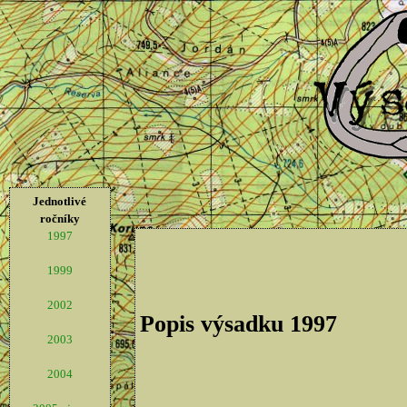
Jednotlivé
ročníky
1997
1999
2002
Popis výsadku 1997
2003
2004