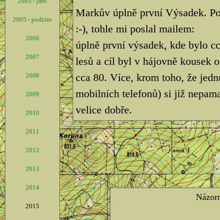
2005 - jaro
Markův úplně první Výsadek. Pop
2005 - podzim
:-), tohle mi poslal mailem:
2006
úplně první výsadek, kde bylo cc
2007
lesů a cíl byl v hájovně kousek 
cca 80. Více, krom toho, že jedn
2008
mobilních telefonů) si již nepama
2009
velice dobře.
2010
2011
2012
2013
2014
2015