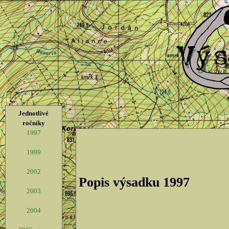
Jednotlivé
ročníky
1997
1999
2002
Popis výsadku 1997
2003
2004