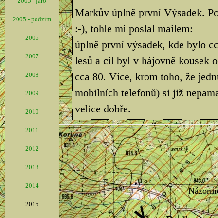
2005 - jaro
Markův úplně první Výsadek. Pop
2005 - podzim
:-), tohle mi poslal mailem:
2006
úplně první výsadek, kde bylo cc
2007
lesů a cíl byl v hájovně kousek 
cca 80. Více, krom toho, že jedn
2008
mobilních telefonů) si již nepama
2009
velice dobře.
2010
2011
2012
2013
2014
2015