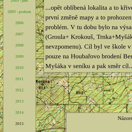
2005 - jaro
...opět oblíbená lokalita a to kř
2005 - podzim
první změně mapy a to prohození
2006
problém. V tu dobu bylo na výsad
2007
(Groula+ Krokouš, Trnka+Myšák, 
nevzpomenu). Cíl byl ve škole 
2008
pouze na Houbařovo brodení Bero
2009
Myšáka v seníku a pak směr cíl..
2010
2011
2012
2013
2014
2015