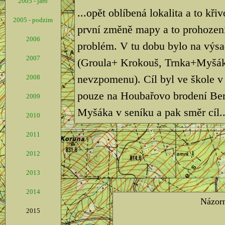
2005 - jaro
...opět oblíbená lokalita a to kř
2005 - podzim
první změně mapy a to prohození
2006
problém. V tu dobu bylo na výsad
2007
(Groula+ Krokouš, Trnka+Myšák, 
nevzpomenu). Cíl byl ve škole 
2008
pouze na Houbařovo brodení Bero
2009
Myšáka v seníku a pak směr cíl..
2010
2011
2012
2013
2014
2015