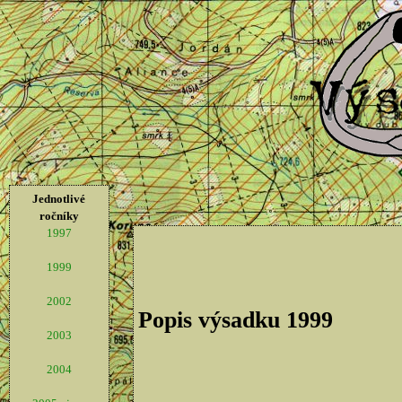
Jednotlivé
ročníky
1997
1999
2002
Popis výsadku 1999
2003
2004