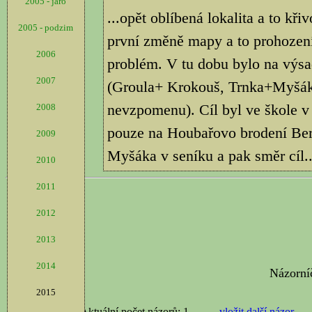
2005 - jaro
...opět oblíbená lokalita a to kř
2005 - podzim
první změně mapy a to prohození
2006
problém. V tu dobu bylo na výsad
2007
(Groula+ Krokouš, Trnka+Myšák, 
nevzpomenu). Cíl byl ve škole 
2008
pouze na Houbařovo brodení Bero
2009
Myšáka v seníku a pak směr cíl..
2010
2011
2012
2013
2014
2015