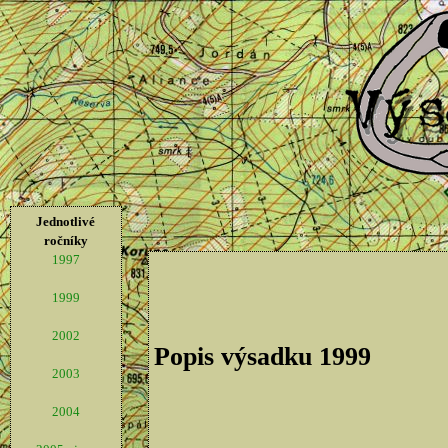
Jednotlivé
ročníky
1997
1999
2002
Popis výsadku 1999
2003
2004