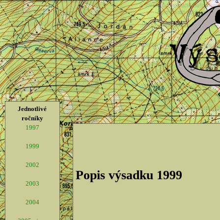
Jednotlivé
ročníky
1997
1999
2002
Popis výsadku 1999
2003
2004