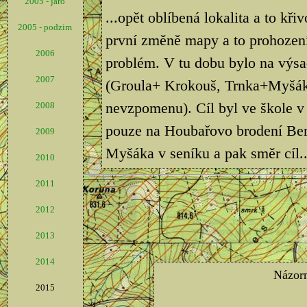
2005 - jaro
...opět oblíbená lokalita a to kř
2005 - podzim
první změně mapy a to prohození
2006
problém. V tu dobu bylo na výsad
2007
(Groula+ Krokouš, Trnka+Myšák, 
nevzpomenu). Cíl byl ve škole 
2008
pouze na Houbařovo brodení Bero
2009
Myšáka v seníku a pak směr cíl..
2010
2011
2012
2013
2014
2015