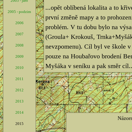
2005 - jaro
...opět oblíbená lokalita a to kř
2005 - podzim
první změně mapy a to prohození
2006
problém. V tu dobu bylo na výsad
2007
(Groula+ Krokouš, Trnka+Myšák, 
nevzpomenu). Cíl byl ve škole 
2008
pouze na Houbařovo brodení Bero
2009
Myšáka v seníku a pak směr cíl..
2010
2011
2012
2013
2014
2015