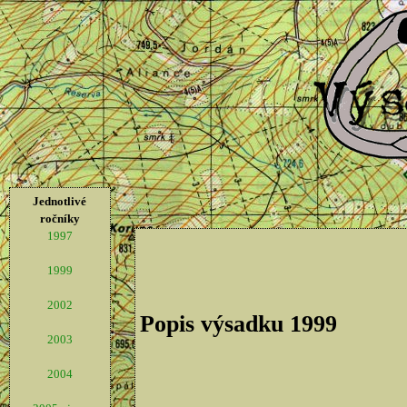
Jednotlivé
ročníky
1997
1999
2002
Popis výsadku 1999
2003
2004