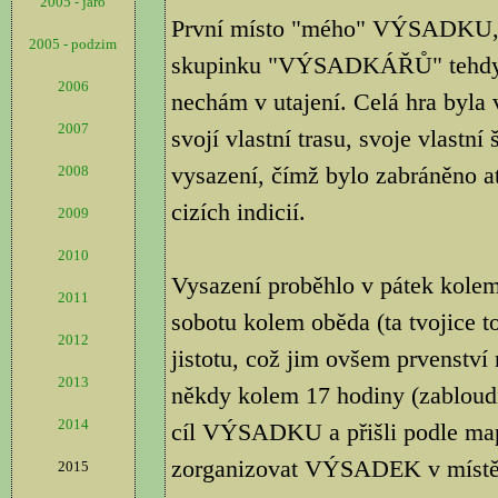
2005 - jaro
První místo "mého" VÝSADKU, b
2005 - podzim
skupinku "VÝSADKÁŘŮ" tehdy tv
2006
nechám v utajení. Celá hra byla
2007
svojí vlastní trasu, svoje vlastní
vysazení, čímž bylo zabráněno a
2008
cizích indicií.
2009
2010
Vysazení proběhlo v pátek kolem 
2011
sobotu kolem oběda (ta tvojice 
2012
jistotu, což jim ovšem prvenství 
2013
někdy kolem 17 hodiny (zabloudi
2014
cíl VÝSADKU a přišli podle ma
zorganizovat VÝSADEK v místě, 
2015