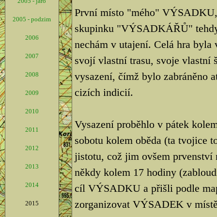
2005 - jaro
První místo "mého" VÝSADKU, b
2005 - podzim
skupinku "VÝSADKÁŘŮ" tehdy tv
2006
nechám v utajení. Celá hra byla
2007
svojí vlastní trasu, svoje vlastní
vysazení, čímž bylo zabráněno a
2008
cizích indicií.
2009
2010
Vysazení proběhlo v pátek kolem 
2011
sobotu kolem oběda (ta tvojice 
2012
jistotu, což jim ovšem prvenství 
2013
někdy kolem 17 hodiny (zabloudi
2014
cíl VÝSADKU a přišli podle ma
zorganizovat VÝSADEK v místě, 
2015