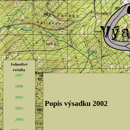
Jednotlivé
ročníky
1997
1999
2002
Popis výsadku 2002
2003
2004