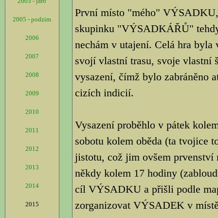
2005 - jaro
První místo "mého" VÝSADKU, b
2005 - podzim
skupinku "VÝSADKÁŘŮ" tehdy tv
2006
nechám v utajení. Celá hra byla
2007
svojí vlastní trasu, svoje vlastní
vysazení, čímž bylo zabráněno a
2008
cizích indicií.
2009
2010
Vysazení proběhlo v pátek kolem 
2011
sobotu kolem oběda (ta tvojice 
2012
jistotu, což jim ovšem prvenství 
2013
někdy kolem 17 hodiny (zabloudi
2014
cíl VÝSADKU a přišli podle ma
zorganizovat VÝSADEK v místě, 
2015