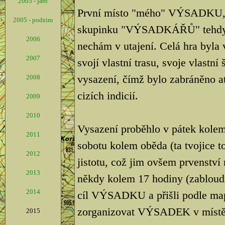
2005 - jaro
První místo "mého" VÝSADKU, b
2005 - podzim
skupinku "VÝSADKÁŘŮ" tehdy tv
2006
nechám v utajení. Celá hra byla
2007
svojí vlastní trasu, svoje vlastní
vysazení, čímž bylo zabráněno a
2008
cizích indicií.
2009
2010
Vysazení proběhlo v pátek kolem 
2011
sobotu kolem oběda (ta tvojice 
2012
jistotu, což jim ovšem prvenství 
2013
někdy kolem 17 hodiny (zabloudi
2014
cíl VÝSADKU a přišli podle ma
zorganizovat VÝSADEK v místě, 
2015