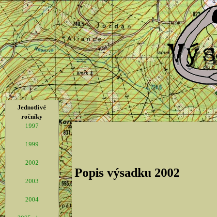
Jednotlivé
ročníky
1997
1999
2002
Popis výsadku 2002
2003
2004