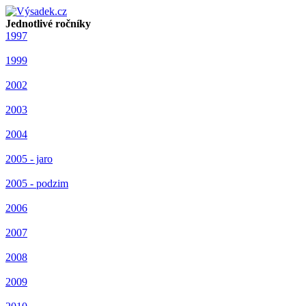
Jednotlivé ročníky
1997
1999
2002
2003
2004
2005 - jaro
2005 - podzim
2006
2007
2008
2009