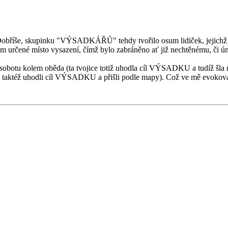
íše, skupinku "VÝSADKÁŘŮ" tehdy tvořilo osum lidiček, jejichž jmé
ředem určené místo vysazení, čímž bylo zabráněno ať již nechtěnému, či ú
sobotu kolem oběda (ta tvojice totiž uhodla cíl VÝSADKU a tudíž šla na
pu, taktéž uhodli cíl VÝSADKU a přišli podle mapy). Což ve mě evok