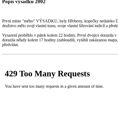
Popis výsadku 2002
První místo "mého" VÝSADKU, byly Hřebeny, kopečky nedaleko Dobř
družstvo mělo svojí vlastní trasu, svoje vlastní šifrování indicíí a p
Vysazení proběhlo v pátek kolem 22 hodiny. První dvojice dorazila v 
dorazila někdy kolem 17 hodiny (zabloudili, vytáhli zakázanou ma
předvídat.