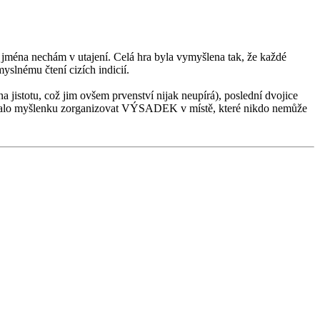
na nechám v utajení. Celá hra byla vymyšlena tak, že každé
myslnému čtení cizích indicií.
 jistotu, což jim ovšem prvenství nijak neupírá), poslední dvojice
ovalo myšlenku zorganizovat VÝSADEK v místě, které nikdo nemůže