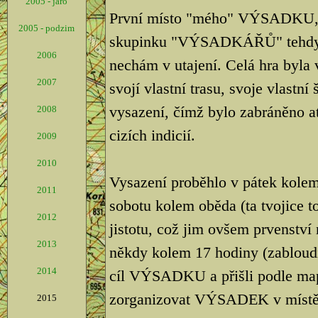
2005 - jaro
První místo "mého" VÝSADKU, b
2005 - podzim
skupinku "VÝSADKÁŘŮ" tehdy tv
2006
nechám v utajení. Celá hra byla
2007
svojí vlastní trasu, svoje vlastní
vysazení, čímž bylo zabráněno a
2008
cizích indicií.
2009
2010
Vysazení proběhlo v pátek kolem 
2011
sobotu kolem oběda (ta tvojice 
2012
jistotu, což jim ovšem prvenství 
2013
někdy kolem 17 hodiny (zabloudi
2014
cíl VÝSADKU a přišli podle ma
zorganizovat VÝSADEK v místě, 
2015