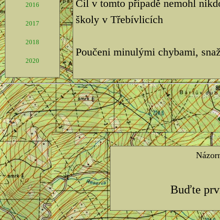
Cíl v tomto případě nemohl nikdo
2016
školy v Třebívlicích
2017
2018
Poučeni minulými chybami, snaž
2020