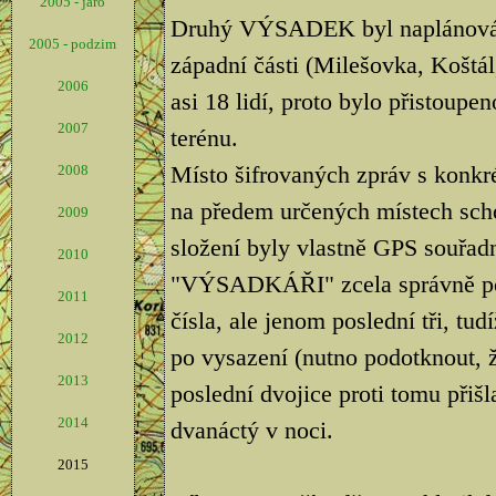
2005 - jaro
Druhý VÝSADEK byl naplánován 
2005 - podzim
západní části (Milešovka, Koštál,
2006
asi 18 lidí, proto bylo přistoupe
2007
terénu.
Místo šifrovaných zpráv s konkré
2008
na předem určených místech scho
2009
složení byly vlastně GPS souřad
2010
"VÝSADKÁŘI" zcela správně poch
2011
čísla, ale jenom poslední tři, tu
2012
po vysazení (nutno podotknout, ž
2013
poslední dvojice proti tomu přišl
2014
dvanáctý v noci.
2015