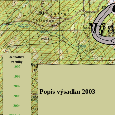
Jednotlivé
ročníky
1997
1999
2002
Popis výsadku 2003
2003
2004