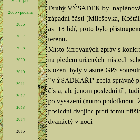
2005 - jaro
Druhý VÝSADEK byl naplánován 
2005 - podzim
západní části (Milešovka, Koštál,
2006
asi 18 lidí, proto bylo přistoupe
2007
terénu.
Místo šifrovaných zpráv s konkré
2008
na předem určených místech scho
2009
složení byly vlastně GPS souřad
2010
"VÝSADKÁŘI" zcela správně poch
2011
čísla, ale jenom poslední tři, tu
2012
po vysazení (nutno podotknout, ž
2013
poslední dvojice proti tomu přišl
2014
dvanáctý v noci.
2015