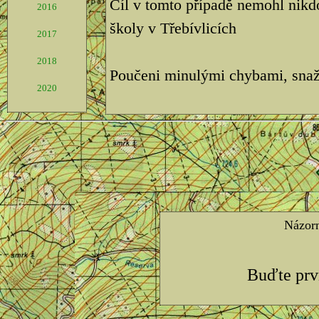
Cíl v tomto případě nemohl nikdo
2016
školy v Třebívlicích
2017
2018
Poučeni minulými chybami, snaž
2020