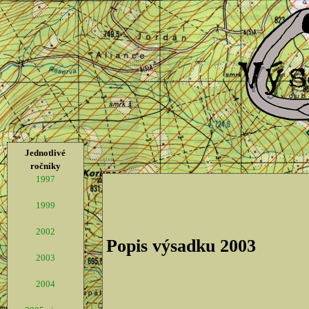
Jednotlivé
ročníky
1997
1999
2002
Popis výsadku 2003
2003
2004