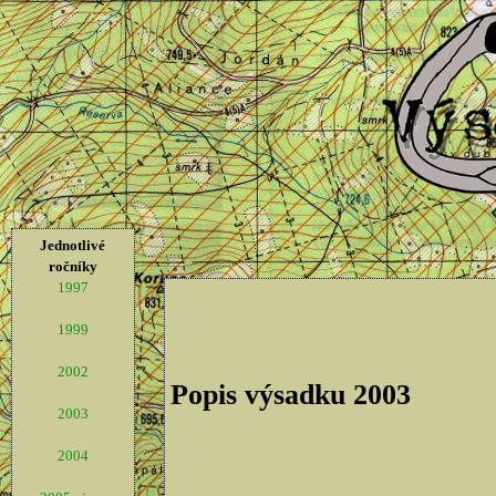
Jednotlivé
ročníky
1997
1999
2002
Popis výsadku 2003
2003
2004