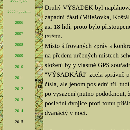
2005 - jaro
Druhý VÝSADEK byl naplánován 
2005 - podzim
západní části (Milešovka, Koštál,
2006
asi 18 lidí, proto bylo přistoupe
2007
terénu.
Místo šifrovaných zpráv s konkré
2008
na předem určených místech scho
2009
složení byly vlastně GPS souřad
2010
"VÝSADKÁŘI" zcela správně poch
2011
čísla, ale jenom poslední tři, tu
2012
po vysazení (nutno podotknout, ž
2013
poslední dvojice proti tomu přišl
2014
dvanáctý v noci.
2015