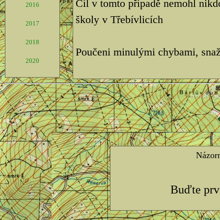
Cíl v tomto případě nemohl nikdo
2016
školy v Třebívlicích
2017
2018
Poučeni minulými chybami, snaž
2020