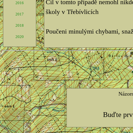
Cíl v tomto případě nemohl nikdo
2016
školy v Třebívlicích
2017
2018
Poučeni minulými chybami, snaž
2020