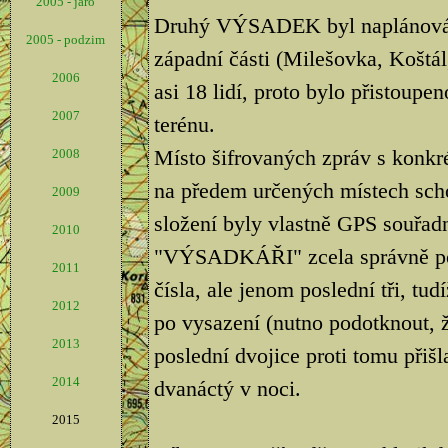
2005 - jaro
Druhý VÝSADEK byl naplánován 
2005 - podzim
západní části (Milešovka, Koštál,
2006
asi 18 lidí, proto bylo přistoupe
2007
terénu.
Místo šifrovaných zpráv s konkré
2008
na předem určených místech scho
2009
složení byly vlastně GPS souřad
2010
"VÝSADKÁŘI" zcela správně poch
2011
čísla, ale jenom poslední tři, tu
2012
po vysazení (nutno podotknout, ž
2013
poslední dvojice proti tomu přišl
2014
dvanáctý v noci.
2015