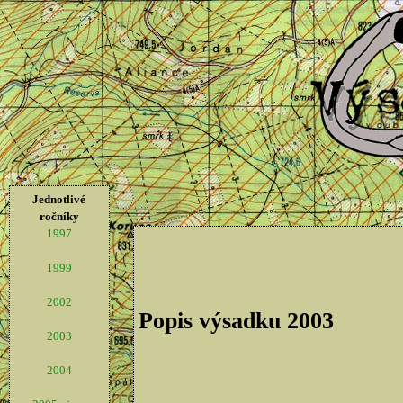
Jednotlivé
ročníky
1997
1999
2002
Popis výsadku 2003
2003
2004