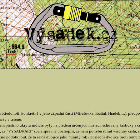
ohoří, konkrétně v jeho západní části (Milešovka, Koštál, Hrádek, ...), předpoklá
ráv v terénu.
m příštího úkrytu indicie byly na předem určených místech schovány kartičky s čís
že "VÝSADKÁŘI" zcela správně pochopili, že není potřeba sbírat všechny čísla, ale
no podotknout, že ta samá dvojice jako minulý rok), poslední dvojice proti tomu př