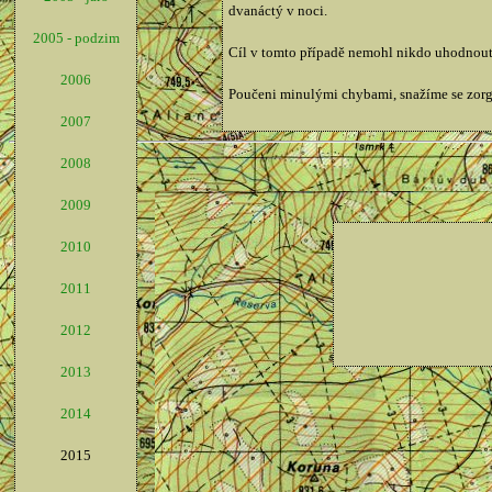
dvanáctý v noci.
2005 - podzim
Cíl v tomto případě nemohl nikdo uhodnout, 
2006
Poučeni minulými chybami, snažíme se zorg
2007
2008
2009
2010
2011
2012
2013
2014
2015