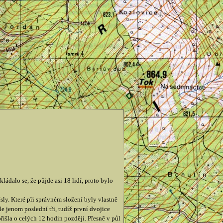
dalo se, že půjde asi 18 lidí, proto bylo
ly. Které při správném složení byly vlastně
 jenom poslední tři, tudíž první dvojice
išla o celých 12 hodin později. Přesně v půl