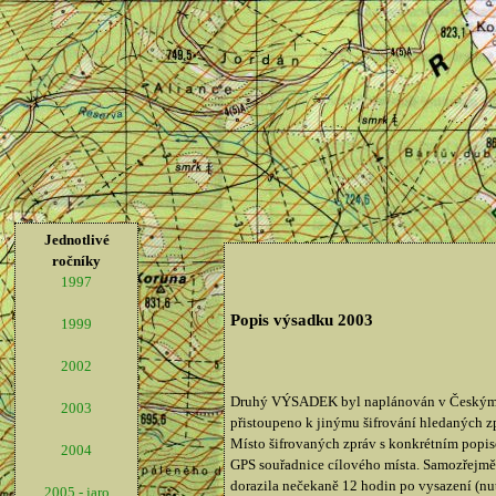
Jednotlivé
ročníky
1997
Popis výsadku 2003
1999
2002
Druhý VÝSADEK byl naplánován v Českým Střed
2003
přistoupeno k jinýmu šifrování hledaných zp
Místo šifrovaných zpráv s konkrétním popise
2004
GPS souřadnice cílového místa. Samozřejmě, 
dorazila nečekaně 12 hodin po vysazení (nut
2005 - jaro