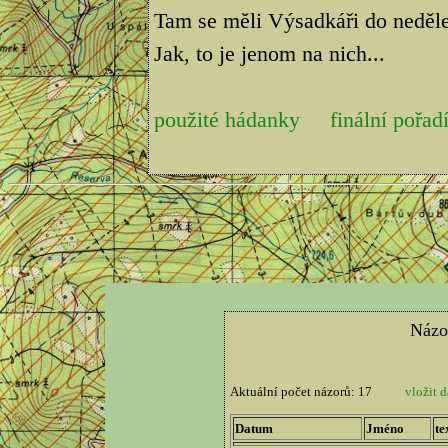
Tam se měli Výsadkáři do neděle 
Jak, to je jenom na nich...
použité hádanky
finální pořad