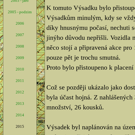
2005 - jaro
K tomuto Výsadku bylo přistoup
2005 - podzim
Výsadkům minulým, kdy se vždyc
2006
díky hnusnýmu počasí, nechuti s
2007
jinýho důvodu nepřišli. Vozidla 
něco stojí a připravená akce pro 
2008
pouze pět je trochu smutná.
2009
Proto bylo přistoupeno k placen
2010
2011
Což se později ukázalo jako dos
2012
byla účast hojná. Z nahlášených 3
2013
množství, 26 kousků.
2014
Výsadek byl naplánován na úze
2015