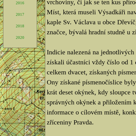
vrchoviny, či jak se ten kus přír
2016
Míst, která museli Výsadkáři nav
2017
kaple Sv. Václava u obce Dřevíč,
2018
značce, bývalá hradní studně u z
2020
Indicie nalezená na jednotlivých
získali účastníci vždy číslo od 
celkem dvacet, získaných písmen
Ony získané písmenočíslice byly
krát deset okýnek, kdy sloupce t
správných okýnek a přiložením 
informace o cílovém místě, kon
zříceniny Pravda.