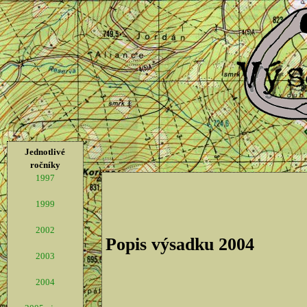
Jednotlivé
ročníky
1997
1999
2002
Popis výsadku 2004
2003
2004