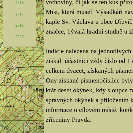
vrchoviny, či jak se ten kus přír
2016
Míst, která museli Výsadkáři nav
2017
kaple Sv. Václava u obce Dřevíč,
2018
značce, bývalá hradní studně u z
2020
Indicie nalezená na jednotlivých
získali účastníci vždy číslo od 
celkem dvacet, získaných písmen
Ony získané písmenočíslice byly
krát deset okýnek, kdy sloupce t
správných okýnek a přiložením 
informace o cílovém místě, kon
zříceniny Pravda.