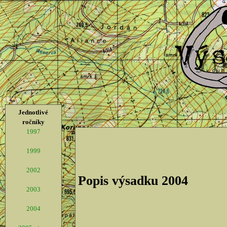
Jednotlivé
ročníky
1997
1999
2002
Popis výsadku 2004
2003
2004