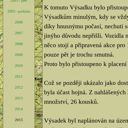
2005 - jaro
K tomuto Výsadku bylo přistoup
2005 - podzim
Výsadkům minulým, kdy se vždyc
2006
díky hnusnýmu počasí, nechuti s
2007
jinýho důvodu nepřišli. Vozidla 
něco stojí a připravená akce pro 
2008
pouze pět je trochu smutná.
2009
Proto bylo přistoupeno k placen
2010
2011
Což se později ukázalo jako dos
2012
byla účast hojná. Z nahlášených 3
2013
množství, 26 kousků.
2014
Výsadek byl naplánován na úze
2015