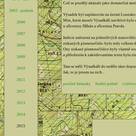
Což se později ukázalo jako dostatečná moti
2005 - podzim
Výsadek byl naplánován na území Lounsko-Dž
Míst, která museli Výsadkáři navštívit bylo
2006
u zříceniny Džbán a zřícenina Pravda.
2007
Indicie nalezená na jednotlivých stanoviští
získaných písmenočíslic bylo tedy celkem d
2008
Ony získané písmenočíslice byly vlastně sou
a přiložením k zakódovanému textu byla zís
2009
Tam se měli Výsadkáři do neděle ráno doprav
2010
Jak, to je jenom na nich...
2011
použité hádanky
finální pořadí
vyúčtov
2012
2013
2014
2015