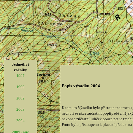
Jednotlivé
ročníky
1997
Popis výsadku 2004
1999
2002
K tomuto Výsadku bylo přistoupeno trochu 
2003
nechuti se akce zůčastnit popřípadě z nějaký
nakonec zůčastní lidiček pouze pět je troch
2004
Proto bylo přistoupeno k placení předem na
2005 - jaro