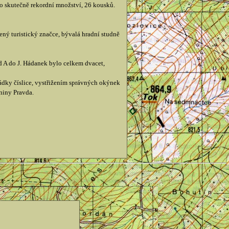
lo skutečně rekordní množství, 26 kousků.
ený turistický značce, bývalá hradní studně
od A do J. Hádanek bylo celkem dvacet,
řádky číslice, vystřižením správných okýnek
niny Pravda.