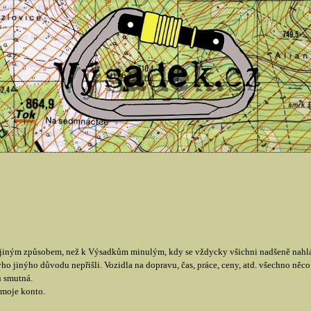
jiným způsobem, než k Výsadkům minulým, kdy se vždycky všichni nadšeně nahlás
ho jinýho důvodu nepřišli. Vozidla na dopravu, čas, práce, ceny, atd. všechno něco s
u smutná.
 moje konto.