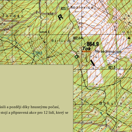
ili a později díky hnusnýmu počasí,
tojí a připravená akce pro 12 lidí, který se