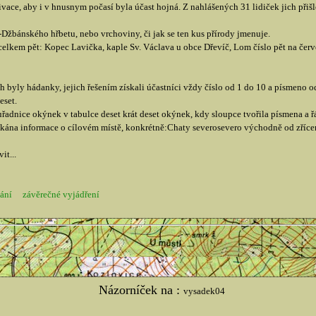
vace, aby i v hnusnym počasí byla účast hojná. Z nahlášených 31 lidiček jich přiš
bánského hřbetu, nebo vrchoviny, či jak se ten kus přírody jmenuje.
 celkem pět: Kopec Lavička, kaple Sv. Václava u obce Dřevíč, Lom číslo pět na červ
ch byly hádanky, jejich řešením získali účastníci vždy číslo od 1 do 10 a písmeno 
eset.
řadnice okýnek v tabulce deset krát deset okýnek, kdy sloupce tvořila písmena a 
kána informace o cílovém místě, konkrétně:Chaty severosevero východně od zříce
it...
ání
závěrečné vyjádření