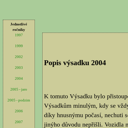
Jednotlivé
ročníky
1997
1999
2002
Popis výsadku 2004
2003
2004
2005 - jaro
K tomuto Výsadku bylo přistoup
2005 - podzim
Výsadkům minulým, kdy se vždyc
2006
díky hnusnýmu počasí, nechuti s
2007
jinýho důvodu nepřišli. Vozidla 