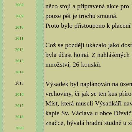
něco stojí a připravená akce pro 
2008
pouze pět je trochu smutná.
2009
Proto bylo přistoupeno k placen
2010
2011
Což se později ukázalo jako dos
2012
byla účast hojná. Z nahlášených 3
2013
množství, 26 kousků.
2014
Výsadek byl naplánován na úze
2015
vrchoviny, či jak se ten kus přír
2016
Míst, která museli Výsadkáři nav
2017
kaple Sv. Václava u obce Dřevíč,
2018
značce, bývalá hradní studně u z
2020