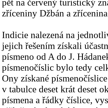
pět na červený turistický z
zříceniny Džbán a zřícenina
Indicie nalezená na jednotl
jejich řešením získali účast
písmeno od A do J. Hádanek
písmenočíslic bylo tedy cel
Ony získané písmenočíslice
v tabulce deset krát deset o
písmena a řádky číslice, v