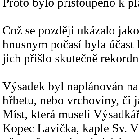
Proto bylo přistoupeno k p
Což se později ukázalo jako
hnusnym počasí byla účast 
jich přišlo skutečně rekord
Výsadek byl naplánován n
hřbetu, nebo vrchoviny, či j
Míst, která museli Výsadkář
Kopec Lavička, kaple Sv. V