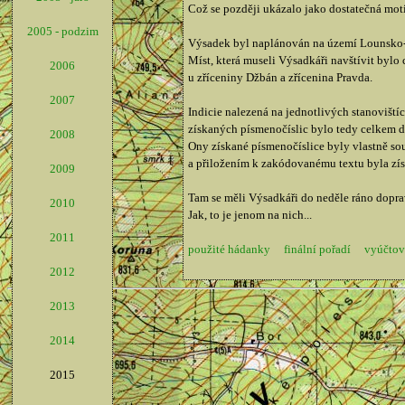
Což se později ukázalo jako dostatečná moti
2005 - podzim
Výsadek byl naplánován na území Lounsko-Dž
Míst, která museli Výsadkáři navštívit bylo
2006
u zříceniny Džbán a zřícenina Pravda.
2007
Indicie nalezená na jednotlivých stanoviští
získaných písmenočíslic bylo tedy celkem d
2008
Ony získané písmenočíslice byly vlastně sou
a přiložením k zakódovanému textu byla zís
2009
Tam se měli Výsadkáři do neděle ráno doprav
2010
Jak, to je jenom na nich...
2011
použité hádanky
finální pořadí
vyúčtov
2012
2013
2014
2015