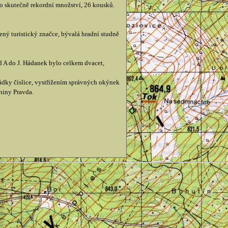
lo skutečně rekordní množství, 26 kousků.
ený turistický značce, bývalá hradní studně
od A do J. Hádanek bylo celkem dvacet,
řádky číslice, vystřižením správných okýnek
niny Pravda.