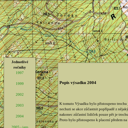
Jednotlivé
ročníky
1997
Popis výsadku 2004
1999
2002
K tomuto Výsadku bylo přistoupeno trochu 
2003
nechuti se akce zůčastnit popřípadě z nějaký
nakonec zůčastní lidiček pouze pět je troch
2004
Proto bylo přistoupeno k placení předem na
2005 - jaro