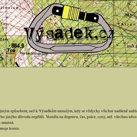
jiným způsobem, než k Výsadkům minulým, kdy se vždycky všichni nadšeně nahlás
ho jinýho důvodu nepřišli. Vozidla na dopravu, čas, práce, ceny, atd. všechno něco s
u smutná.
 moje konto.