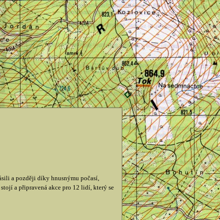
ili a později díky hnusnýmu počasí,
tojí a připravená akce pro 12 lidí, který se