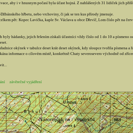
vace, aby i v hnusnym počasí byla účast hojná. Z nahlášených 31 lidiček jich přiš
bánského hřbetu, nebo vrchoviny, či jak se ten kus přírody jmenuje.
 celkem pět: Kopec Lavička, kaple Sv. Václava u obce Dřevíč, Lom číslo pět na červ
ch byly hádanky, jejich řešením získali účastníci vždy číslo od 1 do 10 a písmeno 
eset.
řadnice okýnek v tabulce deset krát deset okýnek, kdy sloupce tvořila písmena a 
kána informace o cílovém místě, konkrétně:Chaty severosevero východně od zříce
it...
ání
závěrečné vyjádření