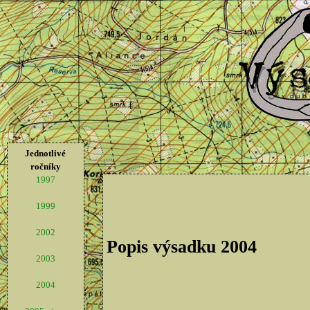
Jednotlivé
ročníky
1997
1999
2002
Popis výsadku 2004
2003
2004