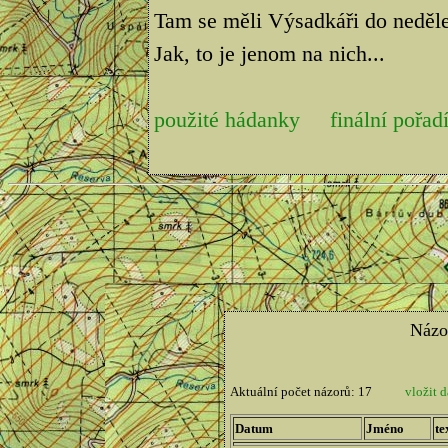
Tam se měli Výsadkáři do neděle 
Jak, to je jenom na nich...
použité hádanky
finální pořad