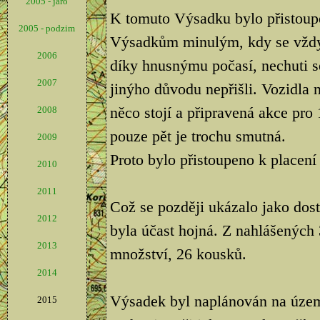
2005 - jaro
K tomuto Výsadku bylo přistoup
2005 - podzim
Výsadkům minulým, kdy se vždyc
2006
díky hnusnýmu počasí, nechuti s
2007
jinýho důvodu nepřišli. Vozidla 
něco stojí a připravená akce pro 
2008
pouze pět je trochu smutná.
2009
Proto bylo přistoupeno k placen
2010
2011
Což se později ukázalo jako dos
2012
byla účast hojná. Z nahlášených 3
2013
množství, 26 kousků.
2014
Výsadek byl naplánován na úze
2015