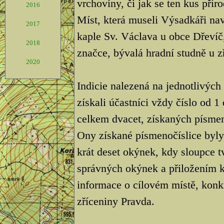
vrchoviny, či jak se ten kus přír
2016
Míst, která museli Výsadkáři nav
2017
kaple Sv. Václava u obce Dřevíč,
2018
značce, bývalá hradní studně u z
2020
Indicie nalezená na jednotlivých
získali účastníci vždy číslo od 
celkem dvacet, získaných písmen
Ony získané písmenočíslice byly
krát deset okýnek, kdy sloupce t
správných okýnek a přiložením 
informace o cílovém místě, kon
zříceniny Pravda.