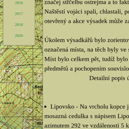
značej střčelbu ostrejma a to fak
2016
Naštěstí vojáci spali, chlastali,
2017
otevřený a akce výsadek může za
2018
2020
Úkolem výsadkářů bylo zorientova
označená místa, na těch byly ve
Míst bylo celkem pět, tudíž bylo
předmětů a pochopením souvislos
Detailní popis 
Lipovsko - Na vrcholu kopce j
mosazná cedulka s nápisem Lipo
azimutem 292 ve vzdálenosti 5 k