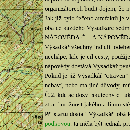
organizátorech budit dojem, že mí
Jak již bylo řečeno artefaktů je 
obálce každého Výsadkáře sedm
NÁPOVĚDA Č.1 A NÁPOVĚDA Č.2
Výsadkář všechny indicii, odeber
nechápe, kde je cíl cesty, použ
nápovědy dostává Výsadkář pen
Pokud je již Výsadkář "otráven"
nebaví, nebo má jiné důvody, 
Č.2, kde se dozví skutečný cíl 
ztrácí možnost jakéhokoli umístě
Při startu dostali Výsadkáři obá
podkovou
, ta měla být jednak pr