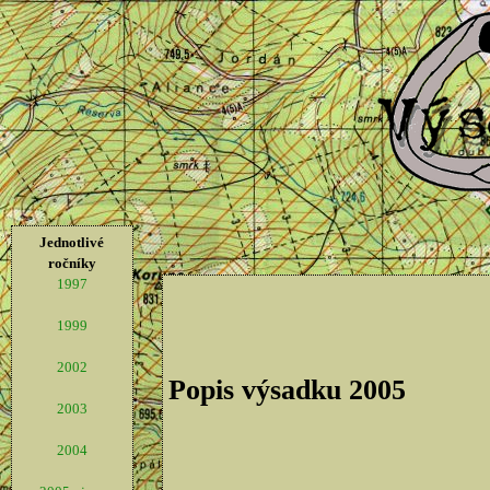
Jednotlivé
ročníky
1997
1999
2002
Popis výsadku 2005
2003
2004