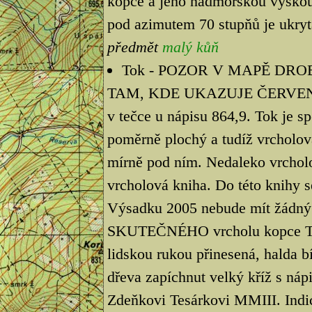
kopce a jeho nadmořskou výškou.
pod azimutem 70 stupňů je ukryt
předmět
malý kůň
Tok - POZOR V MAPĚ DRO
TAM, KDE UKAZUJE ČERVEN
v tečce u nápisu 864,9. Tok je s
poměrně plochý a tudíž vrcholová
mírně pod ním. Nedaleko vrcholo
vrcholová kniha. Do této knihy s
Výsadku 2005 nebude mít žádný v
SKUTEČNÉHO vrcholu kopce TOK,
lidskou rukou přinesená, halda bí
dřeva zapíchnut velký kříž s n
Zdeňkovi Tesárkovi MMIII. Indic