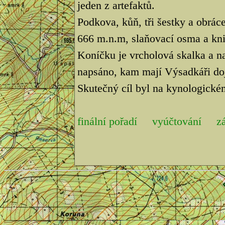
jeden z artefaktů.
Podkova, kůň, tři šestky a obrá
666 m.n.m, slaňovací osma a kni
Koníčku je vrcholová skalka a na
napsáno, kam mají Výsadkáři doj
Skutečný cíl byl na kynologickém
finální pořadí
vyúčtování
z