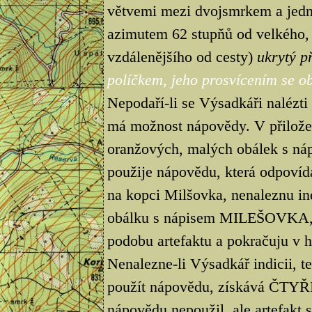
větvemi mezi dvojsmrkem a jedn
azimutem 62 stupňů od velkého, 
vzdálenějšího od cesty)
ukrytý 
políčkem, jeho prosvícením se obj
Nepodaří-li se Výsadkáři nalézti
má možnost nápovědy. V přilože
oranžových, malých obálek s n
použije nápovědu, která odpovídá
na kopci Milšovka, nenaleznu ind
obálku s nápisem MILEŠOVKA, t
podobu artefaktu a pokračuju v hl
Nenalezne-li Výsadkář indicii, te
použít nápovědu, získává ČTYŘI t
nápovědu nepoužil, ale artefakt 