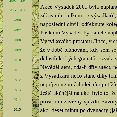
2005 - jaro
Akce Výsadek 2005 byla naplán
2005 - podzim
zúčastnilo celkem 15 výsadkářů, 
2006
naposlední chvíli odřeknuté kole
2007
Poslední Výsadek byl směle nap
Výcvikového prostoru Jince, v ce
2008
že v době plánování, kdy sem se
2009
dělostřeleckých granátů, ozvala s
2010
Nevěděl sem, zda-li dřív utéct, 
2011
z Výsadkářů něco stane díky tom
2012
nepříjemnejm žaludečním potíží
2013
Ještě akčnější na akci bylo to, 
2014
prostoru uzavřený vjezdní závory
akci deset minut po dvanáctý (jak
2015