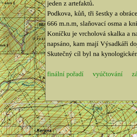
jeden z artefaktů.
Podkova, kůň, tři šestky a obrá
666 m.n.m, slaňovací osma a kni
Koníčku je vrcholová skalka a na
napsáno, kam mají Výsadkáři doj
Skutečný cíl byl na kynologickém
finální pořadí
vyúčtování
z