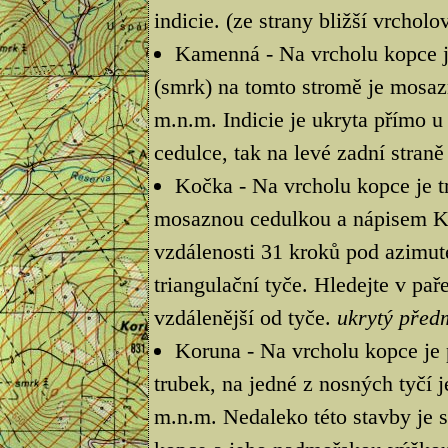
indicie. (ze strany bližší vrcho
Kamenná - Na vrcholu kopce je
(smrk) na tomto stromě je mosa
m.n.m. Indicie je ukryta přímo u
cedulce, tak na levé zadní stran
Kočka - Na vrcholu kopce je tr
mosaznou cedulkou a nápisem Ko
vzdálenosti 31 kroků pod azimut
triangulační tyče. Hledejte v pa
vzdálenější od tyče.
ukrytý před
Koruna - Na vrcholu kopce je 
trubek, na jedné z nosných tyčí 
m.n.m. Nedaleko této stavby je