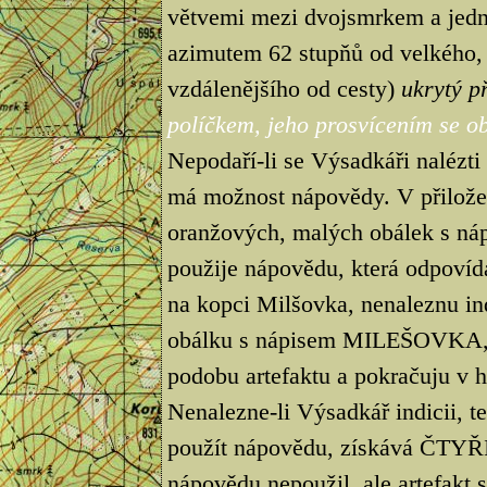
větvemi mezi dvojsmrkem a jedn
azimutem 62 stupňů od velkého, 
vzdálenějšího od cesty)
ukrytý 
políčkem, jeho prosvícením se obj
Nepodaří-li se Výsadkáři nalézti
má možnost nápovědy. V přilože
oranžových, malých obálek s n
použije nápovědu, která odpovídá
na kopci Milšovka, nenaleznu ind
obálku s nápisem MILEŠOVKA, t
podobu artefaktu a pokračuju v hl
Nenalezne-li Výsadkář indicii, te
použít nápovědu, získává ČTYŘI t
nápovědu nepoužil, ale artefakt 