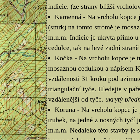
indicie. (ze strany bližší vrcho
Kamenná - Na vrcholu kopce je
(smrk) na tomto stromě je mosa
m.n.m. Indicie je ukryta přímo u
cedulce, tak na levé zadní stran
Kočka - Na vrcholu kopce je tr
mosaznou cedulkou a nápisem Ko
vzdálenosti 31 kroků pod azimut
triangulační tyče. Hledejte v pa
vzdálenější od tyče.
ukrytý před
Koruna - Na vrcholu kopce je 
trubek, na jedné z nosných tyčí 
m.n.m. Nedaleko této stavby je