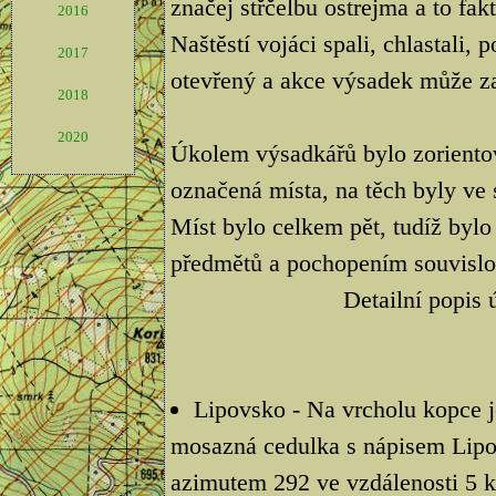
značej střčelbu ostrejma a to fak
2016
Naštěstí vojáci spali, chlastali,
2017
otevřený a akce výsadek může za
2018
2020
Úkolem výsadkářů bylo zorientova
označená místa, na těch byly ve
Míst bylo celkem pět, tudíž bylo
předmětů a pochopením souvislos
Detailní popis 
Lipovsko - Na vrcholu kopce j
mosazná cedulka s nápisem Lipo
azimutem 292 ve vzdálenosti 5 k