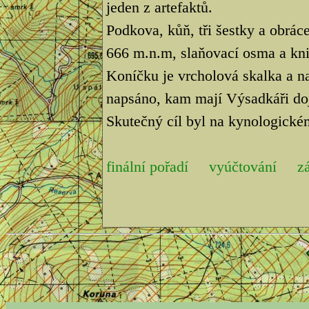
jeden z artefaktů.
Podkova, kůň, tři šestky a obrá
666 m.n.m, slaňovací osma a kni
Koníčku je vrcholová skalka a na
napsáno, kam mají Výsadkáři doj
Skutečný cíl byl na kynologickém
finální pořadí
vyúčtování
z