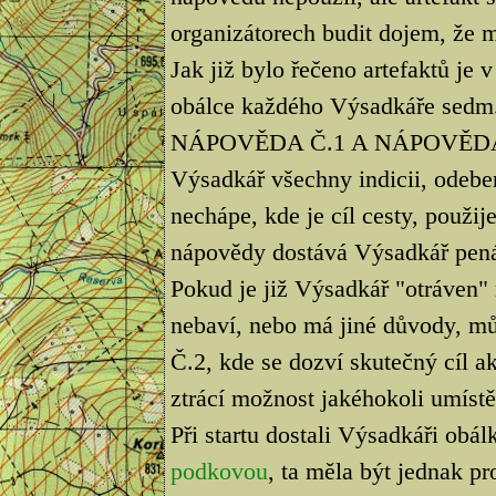
organizátorech budit dojem, že mí
Jak již bylo řečeno artefaktů je 
obálce každého Výsadkáře sedm
NÁPOVĚDA Č.1 A NÁPOVĚDA Č.2
Výsadkář všechny indicii, odeber
nechápe, kde je cíl cesty, použ
nápovědy dostává Výsadkář pen
Pokud je již Výsadkář "otráven"
nebaví, nebo má jiné důvody, 
Č.2, kde se dozví skutečný cíl 
ztrácí možnost jakéhokoli umístě
Při startu dostali Výsadkáři obá
podkovou
, ta měla být jednak pr