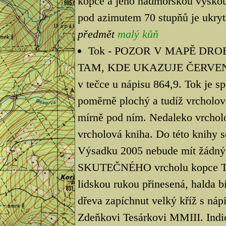
kopce a jeho nadmořskou výškou.
pod azimutem 70 stupňů je ukryt
předmět
malý kůň
Tok - POZOR V MAPĚ DRO
TAM, KDE UKAZUJE ČERVEN
v tečce u nápisu 864,9. Tok je s
poměrně plochý a tudíž vrcholová
mírně pod ním. Nedaleko vrcholo
vrcholová kniha. Do této knihy s
Výsadku 2005 nebude mít žádný v
SKUTEČNÉHO vrcholu kopce TOK,
lidskou rukou přinesená, halda bí
dřeva zapíchnut velký kříž s n
Zdeňkovi Tesárkovi MMIII. Indic