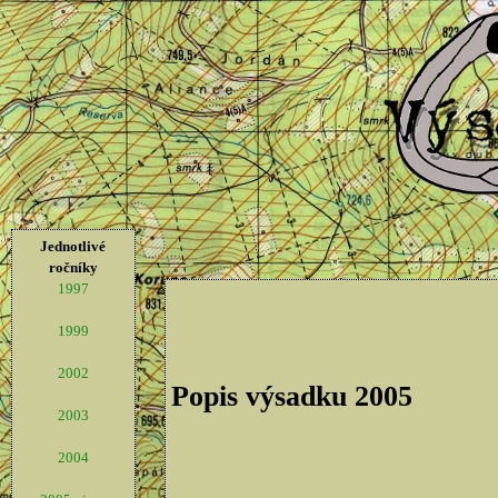
Jednotlivé
ročníky
1997
1999
2002
Popis výsadku 2005
2003
2004