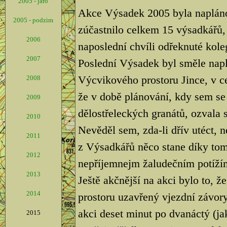
2005 - jaro
Akce Výsadek 2005 byla naplán
2005 - podzim
zúčastnilo celkem 15 výsadkářů, 
2006
naposlední chvíli odřeknuté kole
2007
Poslední Výsadek byl směle nap
Výcvikového prostoru Jince, v ce
2008
že v době plánování, kdy sem se
2009
dělostřeleckých granátů, ozvala s
2010
Nevěděl sem, zda-li dřív utéct, 
2011
z Výsadkářů něco stane díky tom
2012
nepříjemnejm žaludečním potíží
2013
Ještě akčnější na akci bylo to, 
2014
prostoru uzavřený vjezdní závory
akci deset minut po dvanáctý (jak
2015