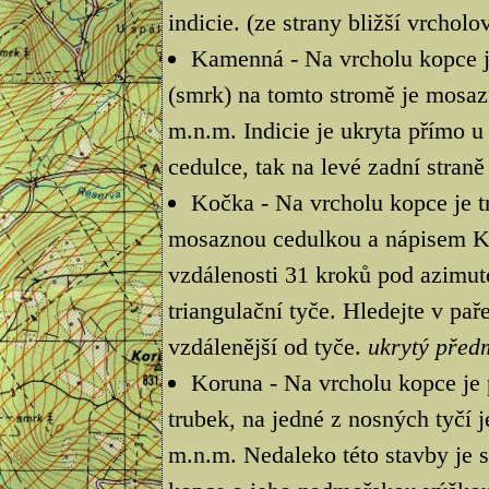
indicie. (ze strany bližší vrcho
Kamenná - Na vrcholu kopce je
(smrk) na tomto stromě je mosa
m.n.m. Indicie je ukryta přímo u
cedulce, tak na levé zadní stran
Kočka - Na vrcholu kopce je tr
mosaznou cedulkou a nápisem Ko
vzdálenosti 31 kroků pod azimut
triangulační tyče. Hledejte v pa
vzdálenější od tyče.
ukrytý před
Koruna - Na vrcholu kopce je 
trubek, na jedné z nosných tyčí 
m.n.m. Nedaleko této stavby je