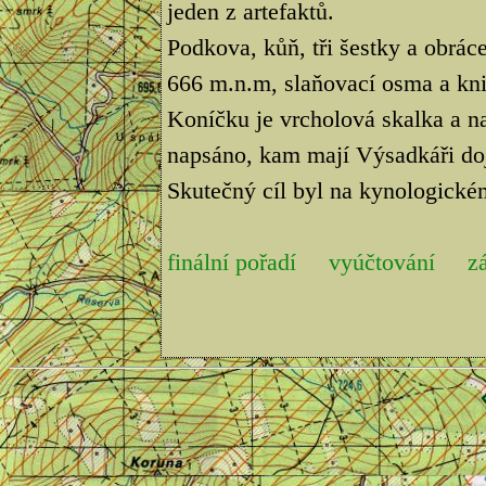
jeden z artefaktů.
Podkova, kůň, tři šestky a obrá
666 m.n.m, slaňovací osma a kni
Koníčku je vrcholová skalka a na
napsáno, kam mají Výsadkáři doj
Skutečný cíl byl na kynologickém
finální pořadí
vyúčtování
z