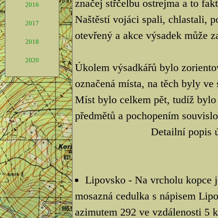
značej střčelbu ostrejma a to fak
2016
Naštěstí vojáci spali, chlastali,
2017
otevřený a akce výsadek může za
2018
2020
Úkolem výsadkářů bylo zorientova
označená místa, na těch byly ve
Míst bylo celkem pět, tudíž bylo
předmětů a pochopením souvislos
Detailní popis 
Lipovsko - Na vrcholu kopce j
mosazná cedulka s nápisem Lipo
azimutem 292 ve vzdálenosti 5 k