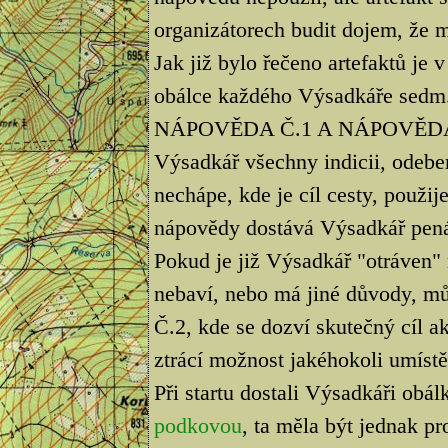
organizátorech budit dojem, že mí
Jak již bylo řečeno artefaktů je 
obálce každého Výsadkáře sedm
NÁPOVĚDA Č.1 A NÁPOVĚDA Č.2
Výsadkář všechny indicii, odeber
nechápe, kde je cíl cesty, použ
nápovědy dostává Výsadkář pen
Pokud je již Výsadkář "otráven"
nebaví, nebo má jiné důvody, 
Č.2, kde se dozví skutečný cíl 
ztrácí možnost jakéhokoli umístě
Při startu dostali Výsadkáři obá
podkovou
, ta měla být jednak pr