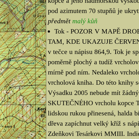
kopce a jeho nadmořskou výškou.
pod azimutem 70 stupňů je ukryt
předmět
malý kůň
Tok - POZOR V MAPĚ DRO
TAM, KDE UKAZUJE ČERVEN
v tečce u nápisu 864,9. Tok je s
poměrně plochý a tudíž vrcholová
mírně pod ním. Nedaleko vrcholo
vrcholová kniha. Do této knihy s
Výsadku 2005 nebude mít žádný v
SKUTEČNÉHO vrcholu kopce TOK,
lidskou rukou přinesená, halda bí
dřeva zapíchnut velký kříž s n
Zdeňkovi Tesárkovi MMIII. Indic