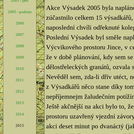
2005 - jaro
Akce Výsadek 2005 byla naplán
2005 - podzim
zúčastnilo celkem 15 výsadkářů, 
2006
naposlední chvíli odřeknuté kole
2007
Poslední Výsadek byl směle nap
Výcvikového prostoru Jince, v ce
2008
že v době plánování, kdy sem se
2009
dělostřeleckých granátů, ozvala s
2010
Nevěděl sem, zda-li dřív utéct, 
2011
z Výsadkářů něco stane díky tom
2012
nepříjemnejm žaludečním potíží
2013
Ještě akčnější na akci bylo to, 
2014
prostoru uzavřený vjezdní závory
akci deset minut po dvanáctý (jak
2015