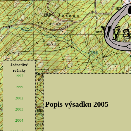
Jednotlivé
ročníky
1997
1999
2002
Popis výsadku 2005
2003
2004