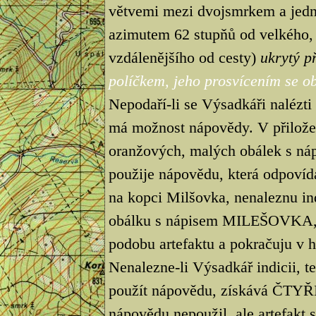
větvemi mezi dvojsmrkem a jedn
azimutem 62 stupňů od velkého, 
vzdálenějšího od cesty)
ukrytý 
políčkem, jeho prosvícením se obj
Nepodaří-li se Výsadkáři nalézti
má možnost nápovědy. V přilože
oranžových, malých obálek s n
použije nápovědu, která odpovídá
na kopci Milšovka, nenaleznu ind
obálku s nápisem MILEŠOVKA, t
podobu artefaktu a pokračuju v hl
Nenalezne-li Výsadkář indicii, te
použít nápovědu, získává ČTYŘI t
nápovědu nepoužil, ale artefakt 