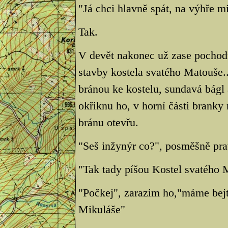
"Já chci hlavně spát, na výhře mi
Tak.
V devět nakonec už zase pochod
stavby kostela svatého Matouše..
bránou ke kostelu, sundavá bágl a
okřiknu ho, v horní části bran
bránu otevřu.
"Seš inžynýr co?", posměšně prav
"Tak tady píšou Kostel svatého M
"Počkej", zarazim ho,"máme bejt
Mikuláše"