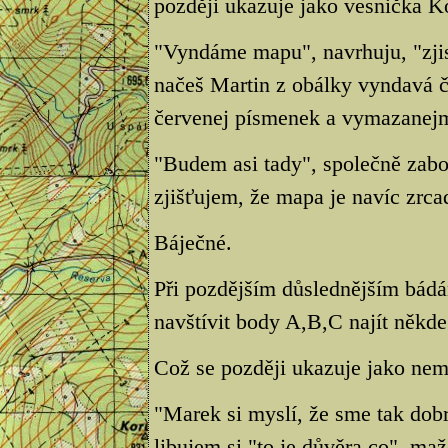
později ukazuje jako vesnička K
"Vyndáme mapu", navrhuju, "zjis
načeš Martin z obálky vyndavá 
červenej písmenek a vymazanej
"Budem asi tady", společně zabo
zjišťujem, že mapa je navíc zrca
Báječné.
Při pozdějším důslednějším bádá
navštívit body A,B,C najít někde 
Což se později ukazuje jako nem
"Marek si myslí, že sme tak dobr
libujem si,"to je důvěra co", m