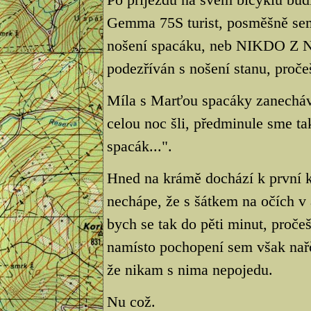
Gemma 75S turist, posměšně sem
nošení spacáku, neb NIKDO Z
podezříván s nošení stanu, proč
Míla s Marťou spacáky zanechá
celou noc šli, předminule sme ta
spacák...".
Hned na krámě dochází k první ko
nechápe, že s šátkem na očích v 
bych se tak do pěti minut, proče
namísto pochopení sem však nařče
že nikam s nima nepojedu.
Nu což.