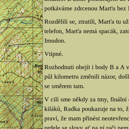
potkáváme zdrcenou Marťu bez 
Rozdělili se, ztratili, Marťa tu 
telefon, Marťa nemá spacák, zato
Imudon.
Vtipné.
Rozhodnuti obejít i body B a A 
půl kilometru změnili názor, došli
se směrem tam.
V cilí sme někdy za tmy, fináln
kiláků, Radka poukazuje na to, ž
praví, že mam přinést neotevřen
prdele se slovy ať na ní rači nem