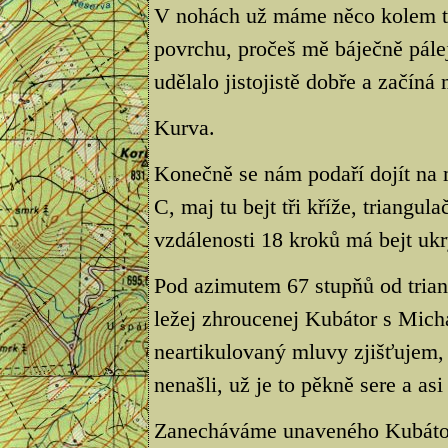
V nohách už máme něco kolem tři
povrchu, pročeš mě báječně pálej
udělalo jistojistě dobře a začíná
Kurva.
Konečně se nám podaří dojít na
C, maj tu bejt tři kříže, triangu
vzdálenosti 18 kroků má bejt ukry
Pod azimutem 67 stupňů od triang
ležej zhroucenej Kubátor s Mich
neartikulovaný mluvy zjišťujem, 
nenašli, už je to pěkně sere a as
Zanecháváme unaveného Kubátor