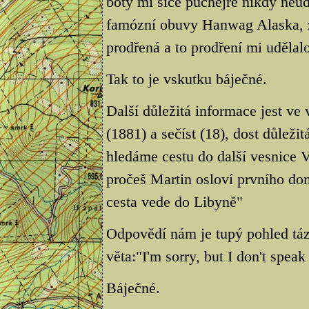
boty mi sice puchejře nikdy neudě
famózní obuvy Hanwag Alaska, zji
prodřená a to prodření mi udělalo
Tak to je vskutku báječné.
Další důležitá informace jest ve
(1881) a sečíst (18), dost důleži
hledáme cestu do další vesnice 
pročeš Martin osloví prvního do
cesta vede do Libyně"
Odpovědí nám je tupý pohled táz
věta:"I'm sorry, but I don't speak
Báječné.