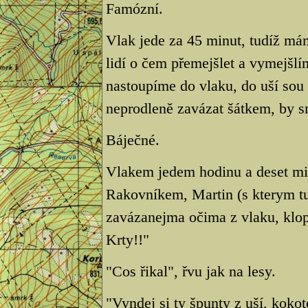
Famózní.
Vlak jede za 45 minut, tudíž mám
lidí o čem přemejšlet a vymejšl
nastoupíme do vlaku, do uší so
neprodleně zavázat šátkem, by 
Báječné.
Vlakem jedem hodinu a deset mi
Rakovníkem, Martin (s kterym tu
zavázanejma očima z vlaku, klop
Krty!!"
"Cos řikal", řvu jak na lesy.
"Vyndej si ty špunty z uší, kokot