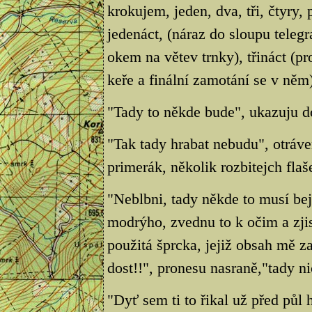
krokujem, jeden, dva, tři, čtyry, 
jedenáct, (náraz do sloupu telegr
okem na větev trnky), třináct (p
keře a finální zamotání se v něm),
"Tady to někde bude", ukazuju d
"Tak tady hrabat nebudu", otráve
primerák, několik rozbitejch fla
"Neblbni, tady někde to musí be
modrýho, zvednu to k očim a zjis
použitá šprcka, jejiž obsah mě z
dost!!", pronesu nasraně,"tady ni
"Dyť sem ti to řikal už před půl