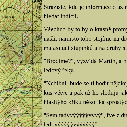
Strážiště, kde je informace o a
hledat indicii.
Všechno by to bylo krásně prom
našli, namísto toho stojíme na d
má asi úět stupínků a na druhý st
"Brodíme?", vyzvídá Martin, a hn
ledový řeky.
"Neblbni, bude se ti hodit něja
kus větve a pak už ho sleduju ja
hlasitýho křiku několika sprostýc
"Sem tadýýýýýýýýýýý", řve z dru
ledovýýýýýýýýýýýý".