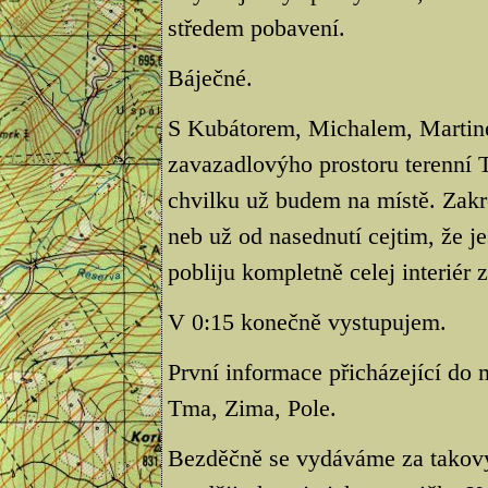
středem pobavení.
Báječné.
S Kubátorem, Michalem, Martine
zavazadlovýho prostoru terenní T
chvilku už budem na místě. Zakre
neb už od nasednutí cejtim, že jes
pobliju kompletně celej interiér 
V 0:15 konečně vystupujem.
První informace přicházející do 
Tma, Zima, Pole.
Bezděčně se vydáváme za takovy