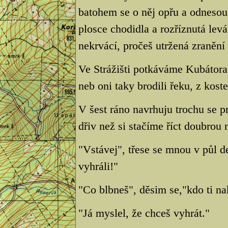
batohem se o něj opřu a odnesou
plosce chodidla a rozříznutá lev
nekrvácí, pročeš utržená zranění
Ve Strážišti potkáváme Kubátora
neb oni taky brodili řeku, z kost
V šest ráno navrhuju trochu se 
dřiv než si stačíme říct doubrou 
"Vstávej", třese se mnou v půl 
vyhráli!"
"Co blbneš", děsim se,"kdo ti na
"Já myslel, že chceš vyhrát."