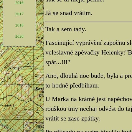
2016
Já se snad vrátim.
2017
2018
Tak a sem tady.
2020
Fascinující vyprávění započnu s
veleslavné zpěvačky Helenky:"B
spát...!!!"
Ano, dlouhá noc bude, byla a pro
to hodně předbíham.
U Marka na krámě jest napěchován
rouškou tmy nechaj odvést do t
vrátit se zase zpátky.
Po příjezdu na svém bicyklu bu