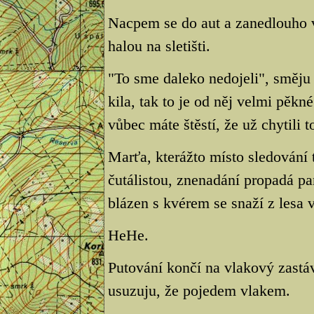
Nacpem se do aut a zanedlouho 
halou na sletišti.
"To sme daleko nedojeli", směju s
kila, tak to je od něj velmi pěkn
vůbec máte štěstí, že už chytili 
Marťa, kterážto místo sledování 
čutálistou, znenadání propadá pan
blázen s kvérem se snaží z lesa v
HeHe.
Putování končí na vlakový zastá
usuzuju, že pojedem vlakem.