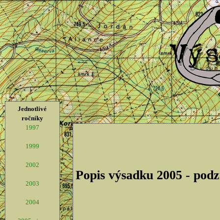
Jednotlivé
ročníky
1997
1999
2002
Popis výsadku 2005 - pod
2003
2004