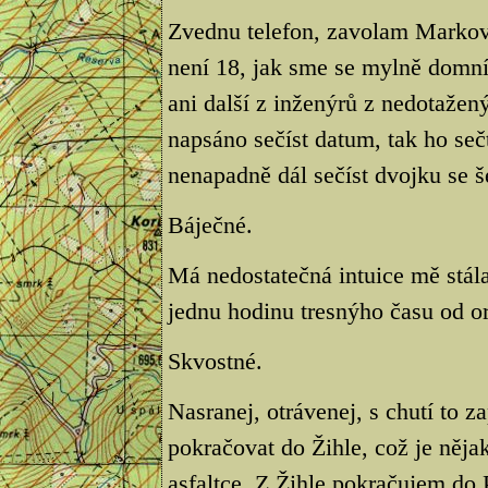
Zvednu telefon, zavolam Markov
není 18, jak sme se mylně domnív
ani další z inženýrů z nedotažen
napsáno sečíst datum, tak ho se
nenapadně dál sečíst dvojku se š
Báječné.
Má nedostatečná intuice mě stál
jednu hodinu tresnýho času od o
Skvostné.
Nasranej, otrávenej, s chutí to 
pokračovat do Žihle, což je něja
asfaltce. Z Žihle pokračujem do P