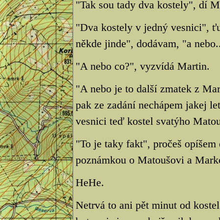
"Tak sou tady dva kostely", dí M
"Dva kostely v jedný vesnici", ťu
někde jinde", dodávam, "a nebo..
"A nebo co?", vyzvídá Martin.
"A nebo je to další zmatek z Ma
pak ze zadání nechápem jakej le
vesnici teď kostel svatýho Mato
"To je taky fakt", pročeš opíšem
poznámkou o Matoušovi a Marko
HeHe.
Netrvá to ani pět minut od koste