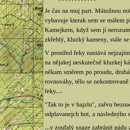
Je čas na muj part. Mátožnou no
vybavuje kterak sem se málem p
Kamejkem, když sem jí nerozumn
zkřehlý, kluzký kameny, stále se
V prostřed řeky nastává nejzaj
na nějakej neskutečně kluzkej 
někam směrem po proudu, druhá 
rovnováhy, tělo se nekontrovaně
řeky....
"Tak to je v hajzlu", zařvu bez
odplavanejch bot, a následnýho
...v zoufalý snaze zabránit pádu