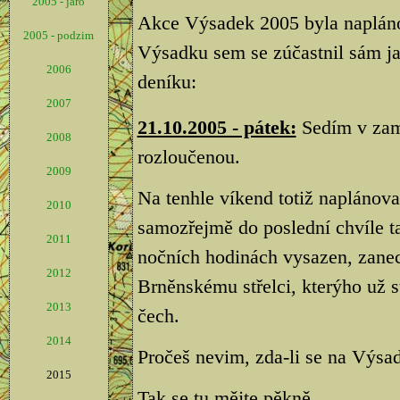
2005 - jaro
Akce Výsadek 2005 byla napláno
2005 - podzim
Výsadku sem se zúčastnil sám ja
2006
deníku:
2007
21.10.2005 - pátek:
Sedím v zamě
2008
rozloučenou.
2009
Na tenhle víkend totiž naplánov
2010
samozřejmě do poslední chvíle t
2011
nočních hodinách vysazen, zan
2012
Brněnskému střelci, kterýho už s
2013
čech.
2014
Pročeš nevim, zda-li se na Výsad
2015
Tak se tu mějte pěkně.