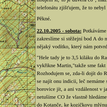
telefonátu zjišťujem, že to nebyl
Pěkné.
22.10.2005 - sobota:
Potkáváme 
zakreslíme si stěžejní bod A do 
nějaký vodítko, který nám potvrd
"Hele tady je to 3,5 kiláku do R
vykřikne Martin,"takže sme fakt
Rozhodujem se, zda-li dojít do R
se najít onu indicii, leč nemám
borovice jít, a ani vzdálenost v 
netušíme CO že vlastně hledáme.
do Kotanče, ke kozičkovu mlýnu p