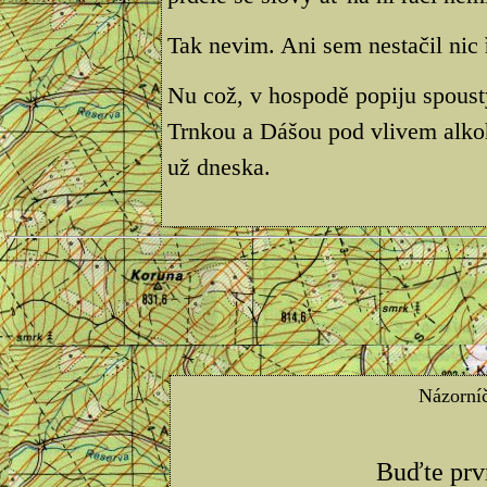
Tak nevim. Ani sem nestačil nic ř
Nu což, v hospodě popiju spous
Trnkou a Dášou pod vlivem alko
už dneska.