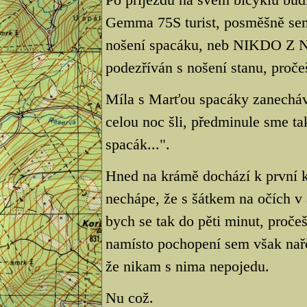
Gemma 75S turist, posměšně sem
nošení spacáku, neb NIKDO Z
podezříván s nošení stanu, proč
Míla s Marťou spacáky zanechá
celou noc šli, předminule sme ta
spacák...".
Hned na krámě dochází k první ko
nechápe, že s šátkem na očích v 
bych se tak do pěti minut, proče
namísto pochopení sem však nařče
že nikam s nima nepojedu.
Nu což.