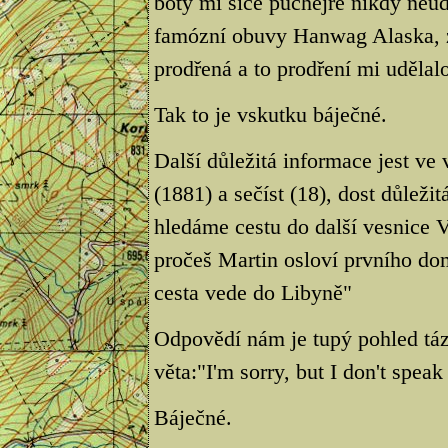
boty mi sice puchejře nikdy neudě
famózní obuvy Hanwag Alaska, zji
prodřená a to prodření mi udělalo
Tak to je vskutku báječné.
Další důležitá informace jest ve
(1881) a sečíst (18), dost důleži
hledáme cestu do další vesnice 
pročeš Martin osloví prvního do
cesta vede do Libyně"
Odpovědí nám je tupý pohled táz
věta:"I'm sorry, but I don't speak
Báječné.