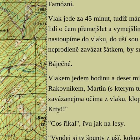
Famózní.
Vlak jede za 45 minut, tudíž mám
lidí o čem přemejšlet a vymejšl
nastoupíme do vlaku, do uší so
neprodleně zavázat šátkem, by 
Báječné.
Vlakem jedem hodinu a deset mi
Rakovníkem, Martin (s kterym tu
zavázanejma očima z vlaku, klop
Krty!!"
"Cos řikal", řvu jak na lesy.
"Vyndej si ty špunty z uší, kokot