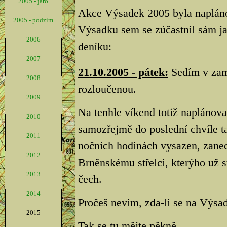
2005 - jaro
Akce Výsadek 2005 byla napláno
2005 - podzim
Výsadku sem se zúčastnil sám ja
2006
deníku:
2007
21.10.2005 - pátek:
Sedím v zamě
2008
rozloučenou.
2009
Na tenhle víkend totiž naplánov
2010
samozřejmě do poslední chvíle t
2011
nočních hodinách vysazen, zan
2012
Brněnskému střelci, kterýho už s
2013
čech.
2014
Pročeš nevim, zda-li se na Výsad
2015
Tak se tu mějte pěkně.