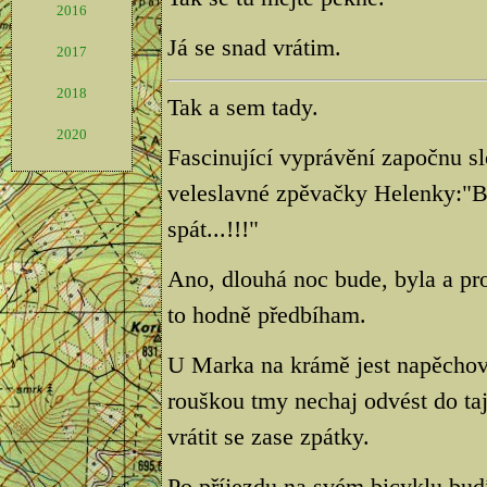
2016
Já se snad vrátim.
2017
2018
Tak a sem tady.
2020
Fascinující vyprávění započnu s
veleslavné zpěvačky Helenky:"B
spát...!!!"
Ano, dlouhá noc bude, byla a pro
to hodně předbíham.
U Marka na krámě jest napěchován
rouškou tmy nechaj odvést do t
vrátit se zase zpátky.
Po příjezdu na svém bicyklu bu