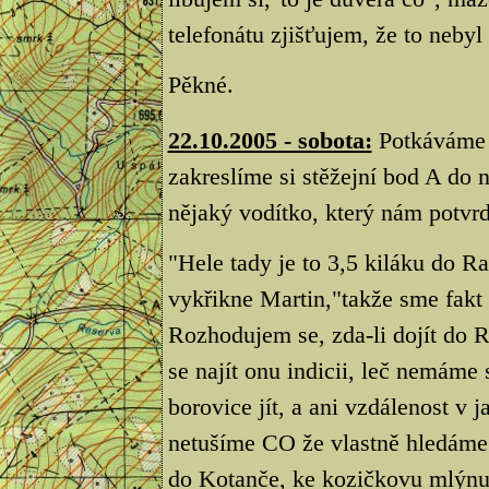
telefonátu zjišťujem, že to nebyl
Pěkné.
22.10.2005 - sobota:
Potkáváme 
zakreslíme si stěžejní bod A do 
nějaký vodítko, který nám potvrd
"Hele tady je to 3,5 kiláku do R
vykřikne Martin,"takže sme fakt
Rozhodujem se, zda-li dojít do R
se najít onu indicii, leč nemám
borovice jít, a ani vzdálenost v 
netušíme CO že vlastně hledáme.
do Kotanče, ke kozičkovu mlýnu p