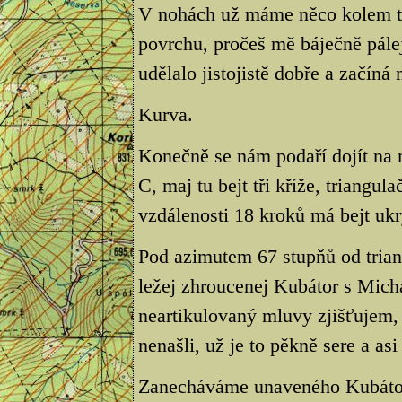
V nohách už máme něco kolem tři
povrchu, pročeš mě báječně pálej
udělalo jistojistě dobře a začíná
Kurva.
Konečně se nám podaří dojít na
C, maj tu bejt tři kříže, triangu
vzdálenosti 18 kroků má bejt ukry
Pod azimutem 67 stupňů od triang
ležej zhroucenej Kubátor s Mich
neartikulovaný mluvy zjišťujem, 
nenašli, už je to pěkně sere a as
Zanecháváme unaveného Kubátor