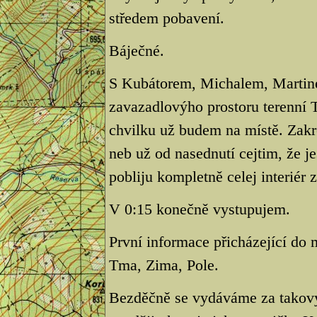
středem pobavení.
Báječné.
S Kubátorem, Michalem, Martine
zavazadlovýho prostoru terenní T
chvilku už budem na místě. Zakre
neb už od nasednutí cejtim, že jes
pobliju kompletně celej interiér 
V 0:15 konečně vystupujem.
První informace přicházející do 
Tma, Zima, Pole.
Bezděčně se vydáváme za takovy