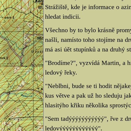
Strážiště, kde je informace o a
hledat indicii.
Všechno by to bylo krásně prom
našli, namísto toho stojíme na d
má asi úět stupínků a na druhý st
"Brodíme?", vyzvídá Martin, a hn
ledový řeky.
"Neblbni, bude se ti hodit něja
kus větve a pak už ho sleduju ja
hlasitýho křiku několika sprostýc
"Sem tadýýýýýýýýýýý", řve z dru
ledovýýýýýýýýýýýý".