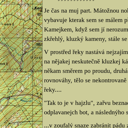
Je čas na muj part. Mátožnou no
vybavuje kterak sem se málem p
Kamejkem, když sem jí nerozumn
zkřehlý, kluzký kameny, stále se
V prostřed řeky nastává nejzaj
na nějakej neskutečně kluzkej 
někam směrem po proudu, druhá 
rovnováhy, tělo se nekontrovaně
řeky....
"Tak to je v hajzlu", zařvu bez
odplavanejch bot, a následnýho
...v zoufalý snaze zabránit pádu