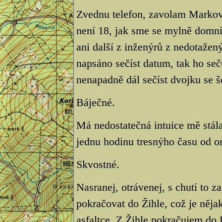
Zvednu telefon, zavolam Markov
není 18, jak sme se mylně domnív
ani další z inženýrů z nedotažen
napsáno sečíst datum, tak ho se
nenapadně dál sečíst dvojku se š
Báječné.
Má nedostatečná intuice mě stál
jednu hodinu tresnýho času od o
Skvostné.
Nasranej, otrávenej, s chutí to 
pokračovat do Žihle, což je něja
asfaltce. Z Žihle pokračujem do P