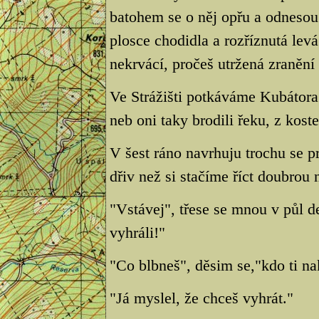
batohem se o něj opřu a odnesou
plosce chodidla a rozříznutá lev
nekrvácí, pročeš utržená zranění
Ve Strážišti potkáváme Kubátora
neb oni taky brodili řeku, z kost
V šest ráno navrhuju trochu se 
dřiv než si stačíme říct doubrou 
"Vstávej", třese se mnou v půl 
vyhráli!"
"Co blbneš", děsim se,"kdo ti na
"Já myslel, že chceš vyhrát."