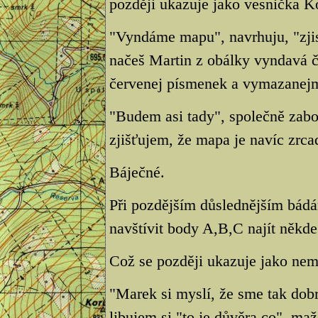
později ukazuje jako vesnička K
"Vyndáme mapu", navrhuju, "zjis
načeš Martin z obálky vyndavá 
červenej písmenek a vymazanej
"Budem asi tady", společně zabo
zjišťujem, že mapa je navíc zrca
Báječné.
Při pozdějším důslednějším bádá
navštívit body A,B,C najít někde 
Což se později ukazuje jako nem
"Marek si myslí, že sme tak dobr
libujem si,"to je důvěra co", m