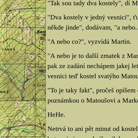
"Tak sou tady dva kostely", dí M
"Dva kostely v jedný vesnici", ťu
někde jinde", dodávam, "a nebo..
"A nebo co?", vyzvídá Martin.
"A nebo je to další zmatek z Ma
pak ze zadání nechápem jakej le
vesnici teď kostel svatýho Mato
"To je taky fakt", pročeš opíšem
poznámkou o Matoušovi a Marko
HeHe.
Netrvá to ani pět minut od koste