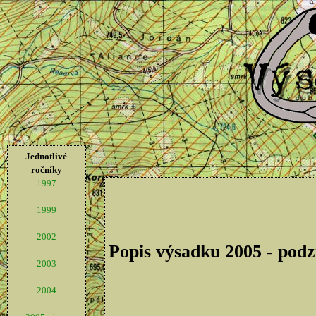
Jednotlivé
ročníky
1997
1999
2002
Popis výsadku 2005 - pod
2003
2004