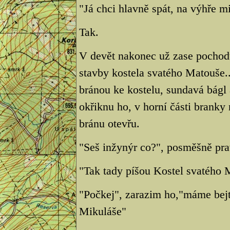
"Já chci hlavně spát, na výhře mi
Tak.
V devět nakonec už zase pochod
stavby kostela svatého Matouše..
bránou ke kostelu, sundavá bágl a
okřiknu ho, v horní části bran
bránu otevřu.
"Seš inžynýr co?", posměšně prav
"Tak tady píšou Kostel svatého M
"Počkej", zarazim ho,"máme bejt
Mikuláše"