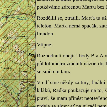
potkáváme zdrcenou Marťu bez 
Rozdělili se, ztratili, Marťa tu 
telefon, Marťa nemá spacák, zato
Imudon.
Vtipné.
Rozhodnuti obejít i body B a A 
půl kilometru změnili názor, došli
se směrem tam.
V cilí sme někdy za tmy, fináln
kiláků, Radka poukazuje na to, ž
praví, že mam přinést neotevřen
prdele se slovy ať na ní rači nem