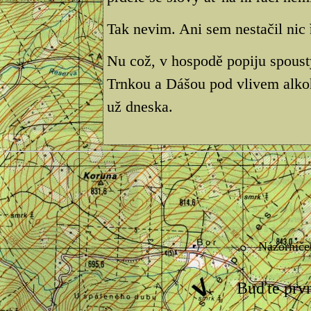
Tak nevim. Ani sem nestačil nic ř
Nu což, v hospodě popiju spous
Trnkou a Dášou pod vlivem alko
už dneska.