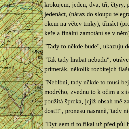
krokujem, jeden, dva, tři, čtyry, 
jedenáct, (náraz do sloupu telegr
okem na větev trnky), třináct (p
keře a finální zamotání se v něm),
"Tady to někde bude", ukazuju d
"Tak tady hrabat nebudu", otráve
primerák, několik rozbitejch fla
"Neblbni, tady někde to musí be
modrýho, zvednu to k očim a zjis
použitá šprcka, jejiž obsah mě z
dost!!", pronesu nasraně,"tady ni
"Dyť sem ti to řikal už před půl