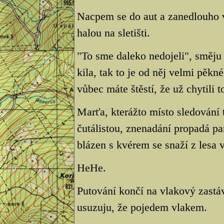
Nacpem se do aut a zanedlouho 
halou na sletišti.
"To sme daleko nedojeli", směju s
kila, tak to je od něj velmi pěkn
vůbec máte štěstí, že už chytili 
Marťa, kterážto místo sledování 
čutálistou, znenadání propadá pan
blázen s kvérem se snaží z lesa v
HeHe.
Putování končí na vlakový zastá
usuzuju, že pojedem vlakem.