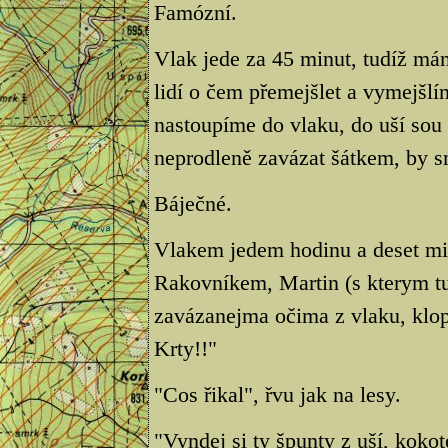
Famózní.
Vlak jede za 45 minut, tudíž mám
lidí o čem přemejšlet a vymejšl
nastoupíme do vlaku, do uší so
neprodleně zavázat šátkem, by 
Báječné.
Vlakem jedem hodinu a deset mi
Rakovníkem, Martin (s kterym tu
zavázanejma očima z vlaku, klop
Krty!!"
"Cos řikal", řvu jak na lesy.
"Vyndej si ty špunty z uší, kokot