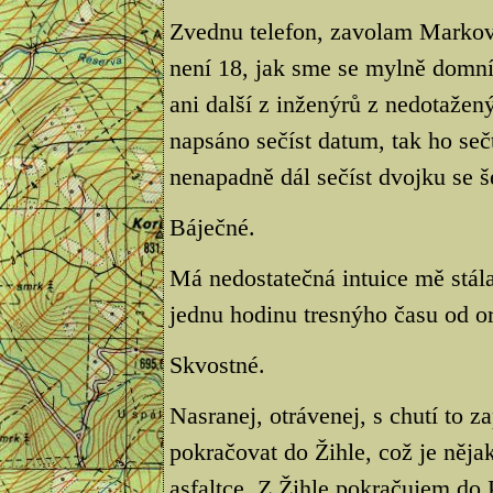
Zvednu telefon, zavolam Markov
není 18, jak sme se mylně domnív
ani další z inženýrů z nedotažen
napsáno sečíst datum, tak ho se
nenapadně dál sečíst dvojku se š
Báječné.
Má nedostatečná intuice mě stál
jednu hodinu tresnýho času od o
Skvostné.
Nasranej, otrávenej, s chutí to 
pokračovat do Žihle, což je něja
asfaltce. Z Žihle pokračujem do P