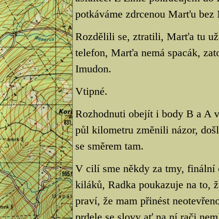
potkáváme zdrcenou Marťu bez 
Rozdělili se, ztratili, Marťa tu 
telefon, Marťa nemá spacák, zato
Imudon.
Vtipné.
Rozhodnuti obejít i body B a A 
půl kilometru změnili názor, došli
se směrem tam.
V cilí sme někdy za tmy, fináln
kiláků, Radka poukazuje na to, ž
praví, že mam přinést neotevřen
prdele se slovy ať na ní rači nem