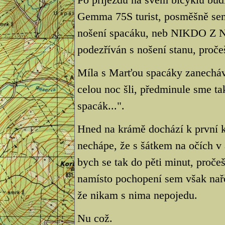
Gemma 75S turist, posměšně sem
nošení spacáku, neb NIKDO Z
podezříván s nošení stanu, proč
Míla s Marťou spacáky zanechá
celou noc šli, předminule sme ta
spacák...".
Hned na krámě dochází k první ko
nechápe, že s šátkem na očích v 
bych se tak do pěti minut, proče
namísto pochopení sem však nařče
že nikam s nima nepojedu.
Nu což.