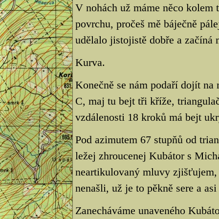
V nohách už máme něco kolem tři
povrchu, pročeš mě báječně pálej
udělalo jistojistě dobře a začíná
Kurva.
Konečně se nám podaří dojít na
C, maj tu bejt tři kříže, triangu
vzdálenosti 18 kroků má bejt ukry
Pod azimutem 67 stupňů od triang
ležej zhroucenej Kubátor s Mich
neartikulovaný mluvy zjišťujem, 
nenašli, už je to pěkně sere a as
Zanecháváme unaveného Kubátor