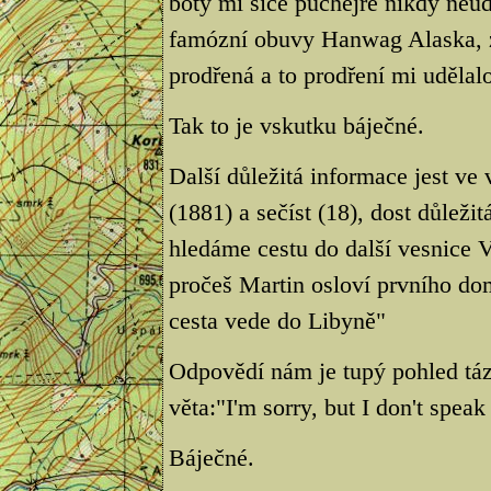
boty mi sice puchejře nikdy neudě
famózní obuvy Hanwag Alaska, zji
prodřená a to prodření mi udělalo
Tak to je vskutku báječné.
Další důležitá informace jest ve
(1881) a sečíst (18), dost důleži
hledáme cestu do další vesnice 
pročeš Martin osloví prvního do
cesta vede do Libyně"
Odpovědí nám je tupý pohled táz
věta:"I'm sorry, but I don't speak
Báječné.