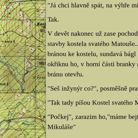
"Já chci hlavně spát, na výhře mi
Tak.
V devět nakonec už zase pochod
stavby kostela svatého Matouše..
bránou ke kostelu, sundavá bágl a
okřiknu ho, v horní části bran
bránu otevřu.
"Seš inžynýr co?", posměšně prav
"Tak tady píšou Kostel svatého M
"Počkej", zarazim ho,"máme bejt
Mikuláše"