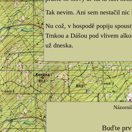
Tak nevim. Ani sem nestačil nic ř
Nu což, v hospodě popiju spous
Trnkou a Dášou pod vlivem alko
už dneska.