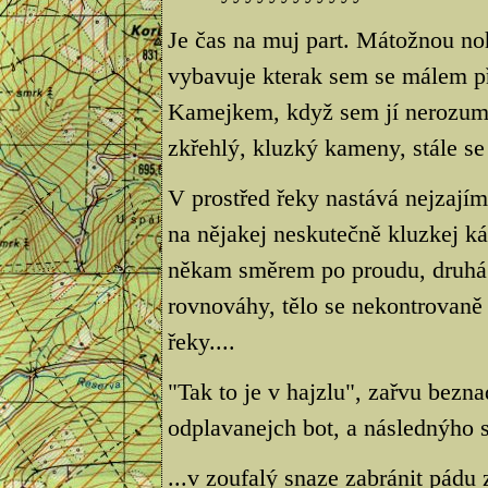
Je čas na muj part. Mátožnou no
vybavuje kterak sem se málem p
Kamejkem, když sem jí nerozumn
zkřehlý, kluzký kameny, stále se
V prostřed řeky nastává nejzaj
na nějakej neskutečně kluzkej 
někam směrem po proudu, druhá 
rovnováhy, tělo se nekontrovaně
řeky....
"Tak to je v hajzlu", zařvu bez
odplavanejch bot, a následnýho
...v zoufalý snaze zabránit pádu