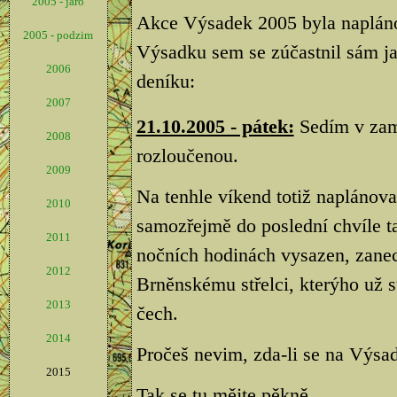
2005 - jaro
Akce Výsadek 2005 byla napláno
2005 - podzim
Výsadku sem se zúčastnil sám ja
2006
deníku:
2007
21.10.2005 - pátek:
Sedím v zamě
2008
rozloučenou.
2009
Na tenhle víkend totiž naplánov
2010
samozřejmě do poslední chvíle t
2011
nočních hodinách vysazen, zan
2012
Brněnskému střelci, kterýho už s
2013
čech.
2014
Pročeš nevim, zda-li se na Výsad
2015
Tak se tu mějte pěkně.