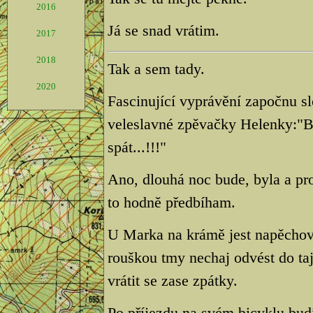
2016
Já se snad vrátim.
2017
2018
Tak a sem tady.
2020
Fascinující vyprávění započnu s
veleslavné zpěvačky Helenky:"B
spát...!!!"
Ano, dlouhá noc bude, byla a pro
to hodně předbíham.
U Marka na krámě jest napěchován
rouškou tmy nechaj odvést do t
vrátit se zase zpátky.
Po příjezdu na svém bicyklu bu