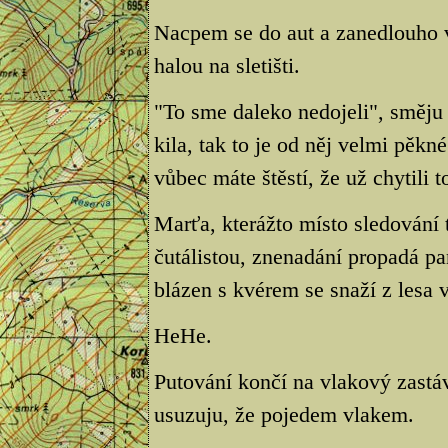
Nacpem se do aut a zanedlouho 
halou na sletišti.
"To sme daleko nedojeli", směju s
kila, tak to je od něj velmi pěkn
vůbec máte štěstí, že už chytili 
Marťa, kterážto místo sledování 
čutálistou, znenadání propadá pan
blázen s kvérem se snaží z lesa v
HeHe.
Putování končí na vlakový zastá
usuzuju, že pojedem vlakem.