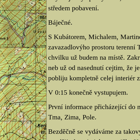
středem pobavení.
Báječné.
S Kubátorem, Michalem, Martine
zavazadlovýho prostoru terenní T
chvilku už budem na místě. Zakre
neb už od nasednutí cejtim, že jes
pobliju kompletně celej interiér 
V 0:15 konečně vystupujem.
První informace přicházející do 
Tma, Zima, Pole.
Bezděčně se vydáváme za takovy