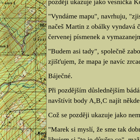
později ukazuje jako vesnička K
"Vyndáme mapu", navrhuju, "zjis
načeš Martin z obálky vyndavá 
červenej písmenek a vymazanej
"Budem asi tady", společně zabo
zjišťujem, že mapa je navíc zrca
Báječné.
Při pozdějším důslednějším bádá
navštívit body A,B,C najít někde 
Což se později ukazuje jako nem
"Marek si myslí, že sme tak dobr
libujem si,"to je důvěra co", m