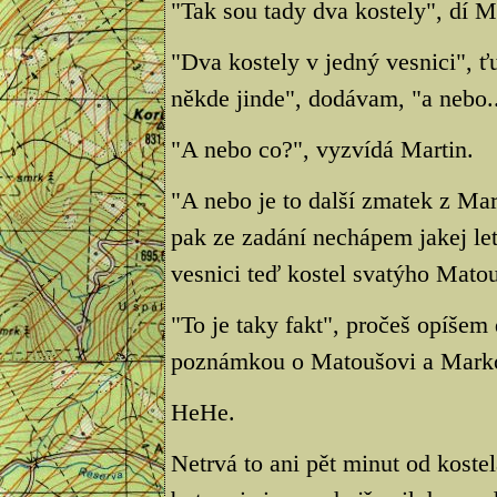
"Tak sou tady dva kostely", dí M
"Dva kostely v jedný vesnici", ťu
někde jinde", dodávam, "a nebo..
"A nebo co?", vyzvídá Martin.
"A nebo je to další zmatek z Ma
pak ze zadání nechápem jakej le
vesnici teď kostel svatýho Mato
"To je taky fakt", pročeš opíšem
poznámkou o Matoušovi a Marko
HeHe.
Netrvá to ani pět minut od koste