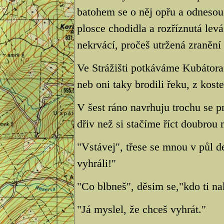
batohem se o něj opřu a odnesou
plosce chodidla a rozříznutá lev
nekrvácí, pročeš utržená zranění
Ve Strážišti potkáváme Kubátora
neb oni taky brodili řeku, z kost
V šest ráno navrhuju trochu se 
dřiv než si stačíme říct doubrou 
"Vstávej", třese se mnou v půl 
vyhráli!"
"Co blbneš", děsim se,"kdo ti na
"Já myslel, že chceš vyhrát."