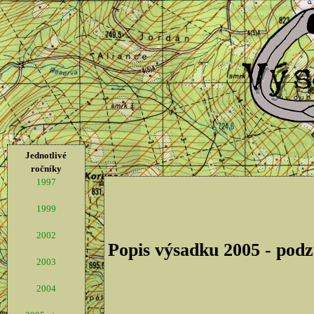
Jednotlivé
ročníky
1997
1999
2002
Popis výsadku 2005 - pod
2003
2004