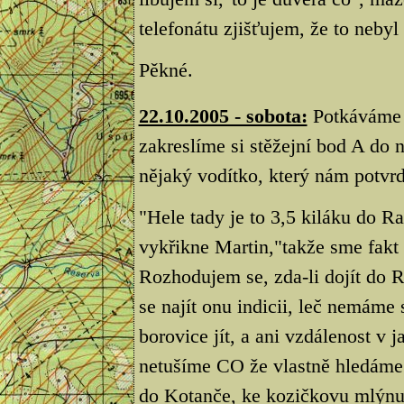
telefonátu zjišťujem, že to nebyl
Pěkné.
22.10.2005 - sobota:
Potkáváme 
zakreslíme si stěžejní bod A do 
nějaký vodítko, který nám potvrd
"Hele tady je to 3,5 kiláku do R
vykřikne Martin,"takže sme fakt
Rozhodujem se, zda-li dojít do R
se najít onu indicii, leč nemám
borovice jít, a ani vzdálenost v 
netušíme CO že vlastně hledáme.
do Kotanče, ke kozičkovu mlýnu p