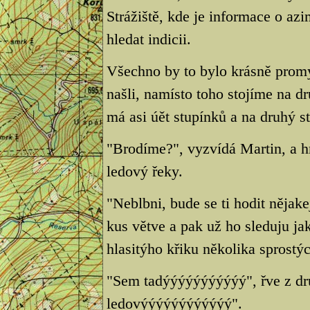
Strážiště, kde je informace o a
hledat indicii.
Všechno by to bylo krásně prom
našli, namísto toho stojíme na d
má asi úět stupínků a na druhý st
"Brodíme?", vyzvídá Martin, a hn
ledový řeky.
"Neblbni, bude se ti hodit něja
kus větve a pak už ho sleduju ja
hlasitýho křiku několika sprostýc
"Sem tadýýýýýýýýýýý", řve z dru
ledovýýýýýýýýýýýý".