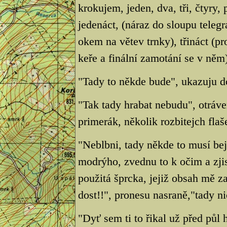
krokujem, jeden, dva, tři, čtyry, 
jedenáct, (náraz do sloupu telegr
okem na větev trnky), třináct (p
keře a finální zamotání se v něm),
"Tady to někde bude", ukazuju d
"Tak tady hrabat nebudu", otráve
primerák, několik rozbitejch fla
"Neblbni, tady někde to musí be
modrýho, zvednu to k očim a zjis
použitá šprcka, jejiž obsah mě z
dost!!", pronesu nasraně,"tady ni
"Dyť sem ti to řikal už před půl