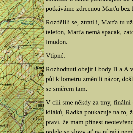
potkáváme zdrcenou Marťu bez 
Rozdělili se, ztratili, Marťa tu 
telefon, Marťa nemá spacák, zato
Imudon.
Vtipné.
Rozhodnuti obejít i body B a A 
půl kilometru změnili názor, došli
se směrem tam.
V cilí sme někdy za tmy, fináln
kiláků, Radka poukazuje na to, ž
praví, že mam přinést neotevřen
prdele se slovy ať na ní rači nem