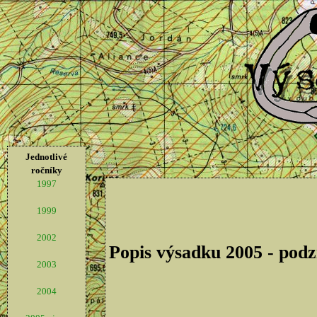
Jednotlivé
ročníky
1997
1999
2002
Popis výsadku 2005 - pod
2003
2004