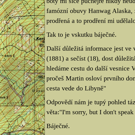
boty mi sice puchejře nikdy neudě
famózní obuvy Hanwag Alaska, zji
prodřená a to prodření mi udělalo
Tak to je vskutku báječné.
Další důležitá informace jest ve
(1881) a sečíst (18), dost důleži
hledáme cestu do další vesnice 
pročeš Martin osloví prvního do
cesta vede do Libyně"
Odpovědí nám je tupý pohled táz
věta:"I'm sorry, but I don't speak
Báječné.