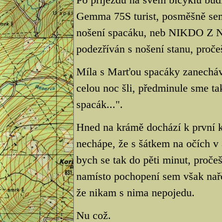
Gemma 75S turist, posměšně sem
nošení spacáku, neb NIKDO Z
podezříván s nošení stanu, proč
Míla s Marťou spacáky zanechá
celou noc šli, předminule sme ta
spacák...".
Hned na krámě dochází k první ko
nechápe, že s šátkem na očích v 
bych se tak do pěti minut, proče
namísto pochopení sem však nařče
že nikam s nima nepojedu.
Nu což.