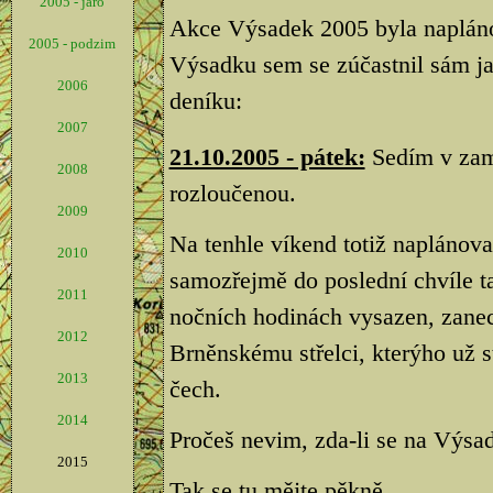
2005 - jaro
Akce Výsadek 2005 byla napláno
2005 - podzim
Výsadku sem se zúčastnil sám ja
2006
deníku:
2007
21.10.2005 - pátek:
Sedím v zamě
2008
rozloučenou.
2009
Na tenhle víkend totiž naplánov
2010
samozřejmě do poslední chvíle t
2011
nočních hodinách vysazen, zan
2012
Brněnskému střelci, kterýho už s
2013
čech.
2014
Pročeš nevim, zda-li se na Výsad
2015
Tak se tu mějte pěkně.