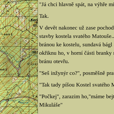
"Já chci hlavně spát, na výhře mi
Tak.
V devět nakonec už zase pochod
stavby kostela svatého Matouše..
bránou ke kostelu, sundavá bágl a
okřiknu ho, v horní části bran
bránu otevřu.
"Seš inžynýr co?", posměšně prav
"Tak tady píšou Kostel svatého M
"Počkej", zarazim ho,"máme bejt
Mikuláše"