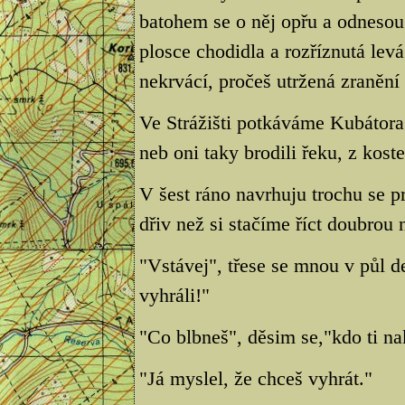
batohem se o něj opřu a odnesou
plosce chodidla a rozříznutá lev
nekrvácí, pročeš utržená zranění
Ve Strážišti potkáváme Kubátora
neb oni taky brodili řeku, z kost
V šest ráno navrhuju trochu se 
dřiv než si stačíme říct doubrou 
"Vstávej", třese se mnou v půl 
vyhráli!"
"Co blbneš", děsim se,"kdo ti na
"Já myslel, že chceš vyhrát."