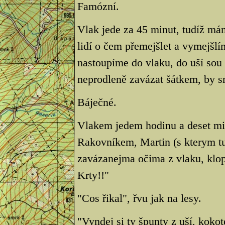
Famózní.
Vlak jede za 45 minut, tudíž mám
lidí o čem přemejšlet a vymejšl
nastoupíme do vlaku, do uší so
neprodleně zavázat šátkem, by 
Báječné.
Vlakem jedem hodinu a deset mi
Rakovníkem, Martin (s kterym tu
zavázanejma očima z vlaku, klop
Krty!!"
"Cos řikal", řvu jak na lesy.
"Vyndej si ty špunty z uší, kokot