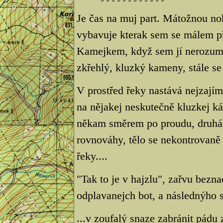
Je čas na muj part. Mátožnou no
vybavuje kterak sem se málem p
Kamejkem, když sem jí nerozumn
zkřehlý, kluzký kameny, stále se
V prostřed řeky nastává nejzaj
na nějakej neskutečně kluzkej 
někam směrem po proudu, druhá 
rovnováhy, tělo se nekontrovaně
řeky....
"Tak to je v hajzlu", zařvu bez
odplavanejch bot, a následnýho
...v zoufalý snaze zabránit pádu