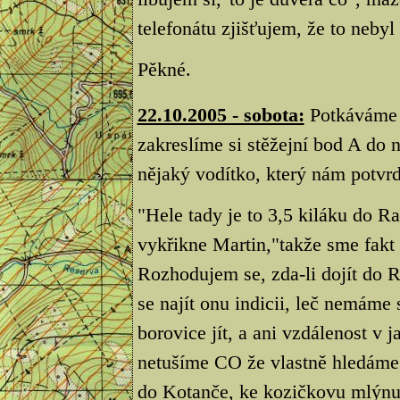
telefonátu zjišťujem, že to nebyl
Pěkné.
22.10.2005 - sobota:
Potkáváme 
zakreslíme si stěžejní bod A do 
nějaký vodítko, který nám potvrd
"Hele tady je to 3,5 kiláku do R
vykřikne Martin,"takže sme fakt
Rozhodujem se, zda-li dojít do R
se najít onu indicii, leč nemám
borovice jít, a ani vzdálenost v 
netušíme CO že vlastně hledáme.
do Kotanče, ke kozičkovu mlýnu p