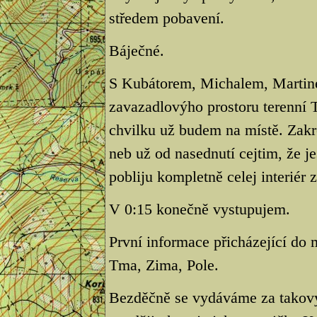
středem pobavení.
Báječné.
S Kubátorem, Michalem, Martine
zavazadlovýho prostoru terenní T
chvilku už budem na místě. Zakre
neb už od nasednutí cejtim, že jes
pobliju kompletně celej interiér 
V 0:15 konečně vystupujem.
První informace přicházející do 
Tma, Zima, Pole.
Bezděčně se vydáváme za takovy