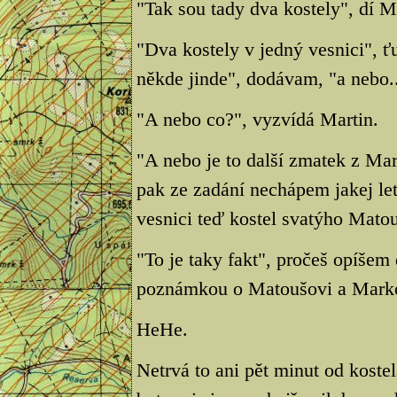
"Tak sou tady dva kostely", dí M
"Dva kostely v jedný vesnici", ťu
někde jinde", dodávam, "a nebo..
"A nebo co?", vyzvídá Martin.
"A nebo je to další zmatek z Ma
pak ze zadání nechápem jakej le
vesnici teď kostel svatýho Mato
"To je taky fakt", pročeš opíšem
poznámkou o Matoušovi a Marko
HeHe.
Netrvá to ani pět minut od koste