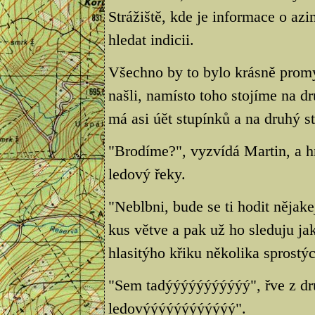
Strážiště, kde je informace o a
hledat indicii.
Všechno by to bylo krásně prom
našli, namísto toho stojíme na d
má asi úět stupínků a na druhý st
"Brodíme?", vyzvídá Martin, a hn
ledový řeky.
"Neblbni, bude se ti hodit něja
kus větve a pak už ho sleduju ja
hlasitýho křiku několika sprostýc
"Sem tadýýýýýýýýýýý", řve z dru
ledovýýýýýýýýýýýý".