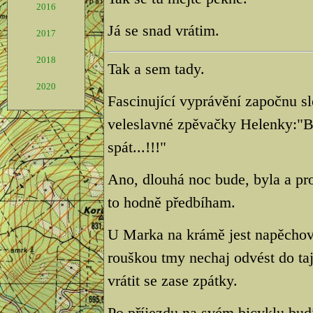
2016
Já se snad vrátim.
2017
2018
Tak a sem tady.
2020
Fascinující vyprávění započnu s
veleslavné zpěvačky Helenky:"B
spát...!!!"
Ano, dlouhá noc bude, byla a pro
to hodně předbíham.
U Marka na krámě jest napěchován
rouškou tmy nechaj odvést do t
vrátit se zase zpátky.
Po příjezdu na svém bicyklu bu