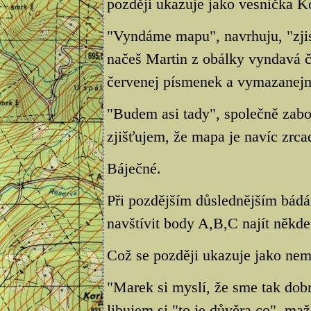
později ukazuje jako vesnička K
"Vyndáme mapu", navrhuju, "zjis
načeš Martin z obálky vyndavá 
červenej písmenek a vymazanej
"Budem asi tady", společně zabo
zjišťujem, že mapa je navíc zrca
Báječné.
Při pozdějším důslednějším bádá
navštívit body A,B,C najít někde 
Což se později ukazuje jako nem
"Marek si myslí, že sme tak dobr
libujem si,"to je důvěra co", m