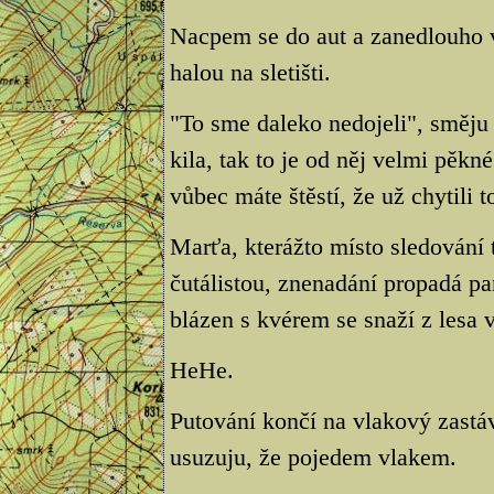
Nacpem se do aut a zanedlouho 
halou na sletišti.
"To sme daleko nedojeli", směju s
kila, tak to je od něj velmi pěkn
vůbec máte štěstí, že už chytili 
Marťa, kterážto místo sledování 
čutálistou, znenadání propadá pan
blázen s kvérem se snaží z lesa v
HeHe.
Putování končí na vlakový zastá
usuzuju, že pojedem vlakem.