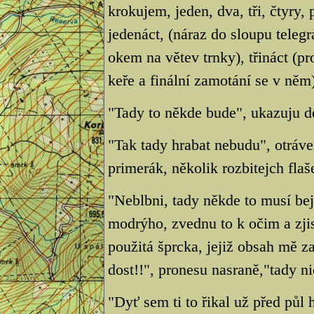
krokujem, jeden, dva, tři, čtyry, 
jedenáct, (náraz do sloupu telegr
okem na větev trnky), třináct (p
keře a finální zamotání se v něm),
"Tady to někde bude", ukazuju d
"Tak tady hrabat nebudu", otráve
primerák, několik rozbitejch fla
"Neblbni, tady někde to musí be
modrýho, zvednu to k očim a zjis
použitá šprcka, jejiž obsah mě z
dost!!", pronesu nasraně,"tady ni
"Dyť sem ti to řikal už před půl