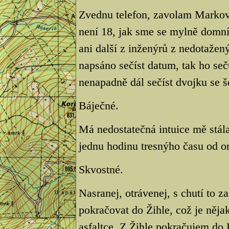
Zvednu telefon, zavolam Markov
není 18, jak sme se mylně domnív
ani další z inženýrů z nedotažen
napsáno sečíst datum, tak ho se
nenapadně dál sečíst dvojku se š
Báječné.
Má nedostatečná intuice mě stál
jednu hodinu tresnýho času od o
Skvostné.
Nasranej, otrávenej, s chutí to 
pokračovat do Žihle, což je něja
asfaltce. Z Žihle pokračujem do P