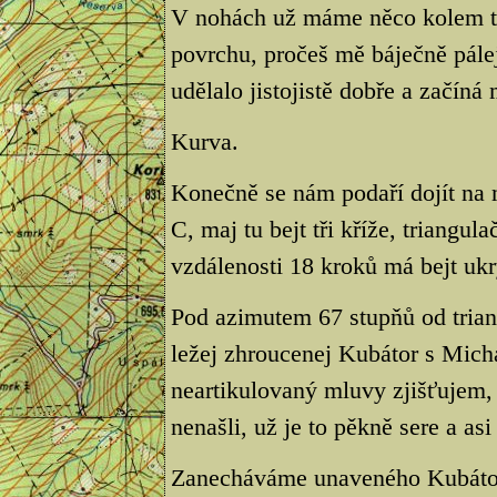
V nohách už máme něco kolem tři
povrchu, pročeš mě báječně pálej
udělalo jistojistě dobře a začíná
Kurva.
Konečně se nám podaří dojít na
C, maj tu bejt tři kříže, triangu
vzdálenosti 18 kroků má bejt ukry
Pod azimutem 67 stupňů od triang
ležej zhroucenej Kubátor s Mich
neartikulovaný mluvy zjišťujem, 
nenašli, už je to pěkně sere a as
Zanecháváme unaveného Kubátor