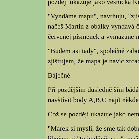
později ukazuje jako vesnička K
"Vyndáme mapu", navrhuju, "zjis
načeš Martin z obálky vyndavá 
červenej písmenek a vymazanej
"Budem asi tady", společně zabo
zjišťujem, že mapa je navíc zrca
Báječné.
Při pozdějším důslednějším bádá
navštívit body A,B,C najít někde 
Což se později ukazuje jako nem
"Marek si myslí, že sme tak dobr
libujem si,"to je důvěra co", m