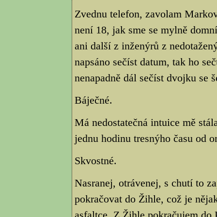
Zvednu telefon, zavolam Markov
není 18, jak sme se mylně domnív
ani další z inženýrů z nedotažen
napsáno sečíst datum, tak ho se
nenapadně dál sečíst dvojku se š
Báječné.
Má nedostatečná intuice mě stál
jednu hodinu tresnýho času od o
Skvostné.
Nasranej, otrávenej, s chutí to 
pokračovat do Žihle, což je něja
asfaltce. Z Žihle pokračujem do P