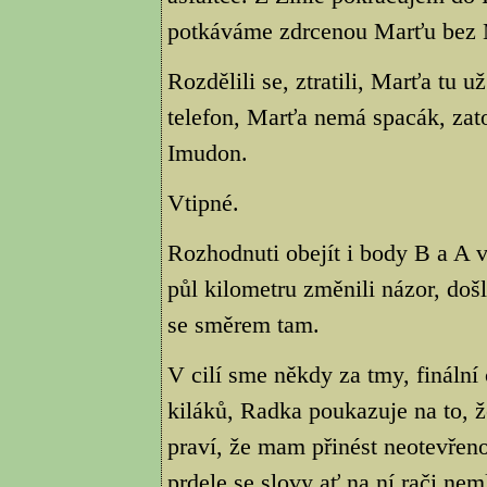
potkáváme zdrcenou Marťu bez 
Rozdělili se, ztratili, Marťa tu 
telefon, Marťa nemá spacák, zato
Imudon.
Vtipné.
Rozhodnuti obejít i body B a A 
půl kilometru změnili názor, došli
se směrem tam.
V cilí sme někdy za tmy, fináln
kiláků, Radka poukazuje na to, ž
praví, že mam přinést neotevřen
prdele se slovy ať na ní rači nem