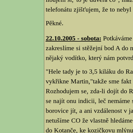
telefonátu zjišťujem, že to nebyl
Pěkné.
22.10.2005 - sobota:
Potkáváme 
zakreslíme si stěžejní bod A do 
nějaký vodítko, který nám potvrd
"Hele tady je to 3,5 kiláku do R
vykřikne Martin,"takže sme fakt
Rozhodujem se, zda-li dojít do R
se najít onu indicii, leč nemám
borovice jít, a ani vzdálenost v 
netušíme CO že vlastně hledáme.
do Kotanče, ke kozičkovu mlýnu p