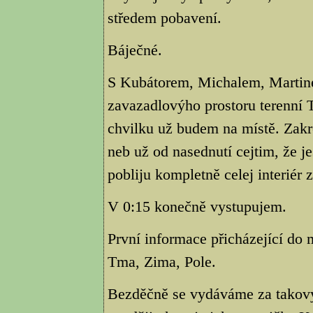
středem pobavení.
Báječné.
S Kubátorem, Michalem, Martine
zavazadlovýho prostoru terenní T
chvilku už budem na místě. Zakre
neb už od nasednutí cejtim, že jes
pobliju kompletně celej interiér 
V 0:15 konečně vystupujem.
První informace přicházející do 
Tma, Zima, Pole.
Bezděčně se vydáváme za takovy