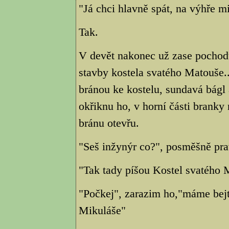
"Já chci hlavně spát, na výhře mi
Tak.
V devět nakonec už zase pochod
stavby kostela svatého Matouše..
bránou ke kostelu, sundavá bágl a
okřiknu ho, v horní části bran
bránu otevřu.
"Seš inžynýr co?", posměšně prav
"Tak tady píšou Kostel svatého M
"Počkej", zarazim ho,"máme bejt
Mikuláše"