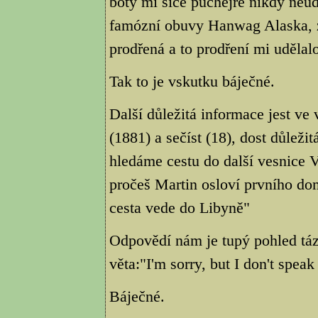
boty mi sice puchejře nikdy neudě
famózní obuvy Hanwag Alaska, zji
prodřená a to prodření mi udělalo
Tak to je vskutku báječné.
Další důležitá informace jest ve
(1881) a sečíst (18), dost důleži
hledáme cestu do další vesnice 
pročeš Martin osloví prvního do
cesta vede do Libyně"
Odpovědí nám je tupý pohled táz
věta:"I'm sorry, but I don't speak
Báječné.