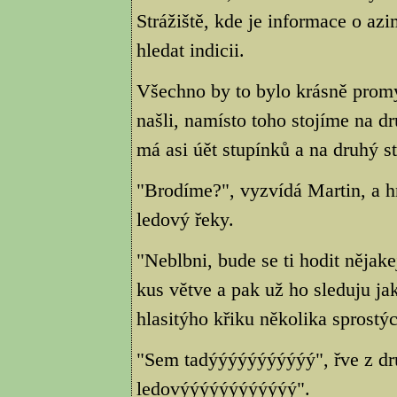
Strážiště, kde je informace o a
hledat indicii.
Všechno by to bylo krásně prom
našli, namísto toho stojíme na d
má asi úět stupínků a na druhý st
"Brodíme?", vyzvídá Martin, a hn
ledový řeky.
"Neblbni, bude se ti hodit něja
kus větve a pak už ho sleduju ja
hlasitýho křiku několika sprostýc
"Sem tadýýýýýýýýýýý", řve z dru
ledovýýýýýýýýýýýý".