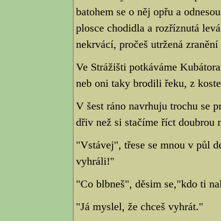
batohem se o něj opřu a odnesou
plosce chodidla a rozříznutá lev
nekrvácí, pročeš utržená zranění
Ve Strážišti potkáváme Kubátora
neb oni taky brodili řeku, z kost
V šest ráno navrhuju trochu se 
dřiv než si stačíme říct doubrou 
"Vstávej", třese se mnou v půl 
vyhráli!"
"Co blbneš", děsim se,"kdo ti na
"Já myslel, že chceš vyhrát."