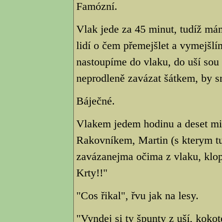
Famózní.
Vlak jede za 45 minut, tudíž mám
lidí o čem přemejšlet a vymejšl
nastoupíme do vlaku, do uší so
neprodleně zavázat šátkem, by 
Báječné.
Vlakem jedem hodinu a deset mi
Rakovníkem, Martin (s kterym tu
zavázanejma očima z vlaku, klop
Krty!!"
"Cos řikal", řvu jak na lesy.
"Vyndej si ty špunty z uší, kokot