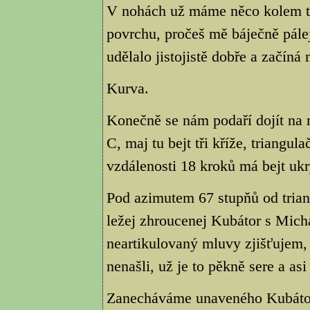
V nohách už máme něco kolem tři
povrchu, pročeš mě báječně pálej
udělalo jistojistě dobře a začíná
Kurva.
Konečně se nám podaří dojít na
C, maj tu bejt tři kříže, triangu
vzdálenosti 18 kroků má bejt ukry
Pod azimutem 67 stupňů od triang
ležej zhroucenej Kubátor s Mich
neartikulovaný mluvy zjišťujem, 
nenašli, už je to pěkně sere a as
Zanecháváme unaveného Kubátor