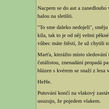
Nacpem se do aut a zanedlouho 
halou na sletišti.
"To sme daleko nedojeli", směju s
kila, tak to je od něj velmi pěkn
vůbec máte štěstí, že už chytili 
Marťa, kterážto místo sledování 
čutálistou, znenadání propadá pan
blázen s kvérem se snaží z lesa v
HeHe.
Putování končí na vlakový zastá
usuzuju, že pojedem vlakem.