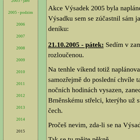
2005 - jaro
Akce Výsadek 2005 byla napláno
2005 - podzim
Výsadku sem se zúčastnil sám ja
2006
deníku:
2007
21.10.2005 - pátek:
Sedím v zamě
2008
rozloučenou.
2009
Na tenhle víkend totiž naplánov
2010
samozřejmě do poslední chvíle t
2011
nočních hodinách vysazen, zan
2012
Brněnskému střelci, kterýho už s
2013
čech.
2014
Pročeš nevim, zda-li se na Výsad
2015
Tak se tu mějte pěkně.