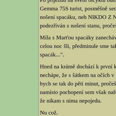
Gemma 75S turist, posměšně sem
nošení spacáku, neb NIKDO Z
podezříván s nošení stanu, proč
Míla s Marťou spacáky zanechá
celou noc šli, předminule sme ta
spacák...".
Hned na krámě dochází k první ko
nechápe, že s šátkem na očích v 
bych se tak do pěti minut, proče
namísto pochopení sem však nařče
že nikam s nima nepojedu.
Nu což.