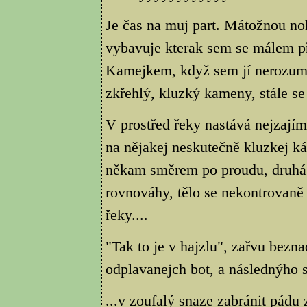
Je čas na muj part. Mátožnou no
vybavuje kterak sem se málem p
Kamejkem, když sem jí nerozumn
zkřehlý, kluzký kameny, stále se
V prostřed řeky nastává nejzaj
na nějakej neskutečně kluzkej 
někam směrem po proudu, druhá 
rovnováhy, tělo se nekontrovaně
řeky....
"Tak to je v hajzlu", zařvu bez
odplavanejch bot, a následnýho
...v zoufalý snaze zabránit pádu