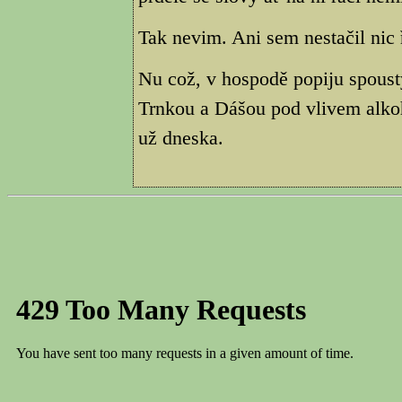
Tak nevim. Ani sem nestačil nic ř
Nu což, v hospodě popiju spous
Trnkou a Dášou pod vlivem alko
už dneska.