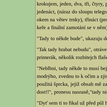
krokujem, jeden, dva, tři, čtyry, 
jedenáct, (náraz do sloupu telegr
okem na větev trnky), třináct (p
keře a finální zamotání se v něm),
"Tady to někde bude", ukazuju d
"Tak tady hrabat nebudu", otráve
primerák, několik rozbitejch fla
"Neblbni, tady někde to musí be
modrýho, zvednu to k očim a zjis
použitá šprcka, jejiž obsah mě z
dost!!", pronesu nasraně,"tady ni
"Dyť sem ti to řikal už před půl