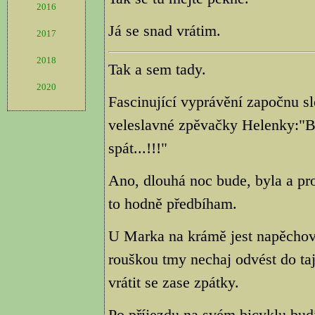
2016
Já se snad vrátim.
2017
2018
Tak a sem tady.
2020
Fascinující vyprávění započnu s
veleslavné zpěvačky Helenky:"B
spát...!!!"
Ano, dlouhá noc bude, byla a pro
to hodně předbíham.
U Marka na krámě jest napěchován
rouškou tmy nechaj odvést do t
vrátit se zase zpátky.
Po příjezdu na svém bicyklu bu