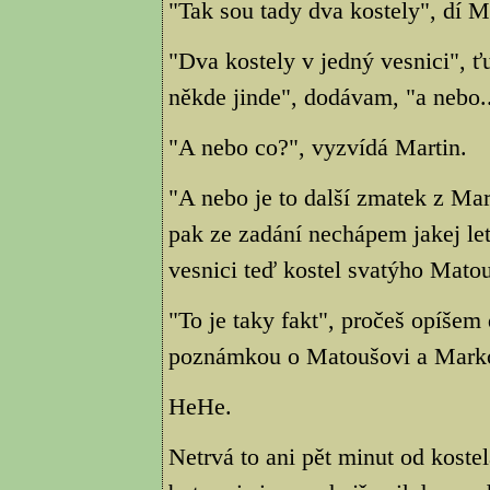
"Tak sou tady dva kostely", dí M
"Dva kostely v jedný vesnici", ťu
někde jinde", dodávam, "a nebo..
"A nebo co?", vyzvídá Martin.
"A nebo je to další zmatek z Ma
pak ze zadání nechápem jakej le
vesnici teď kostel svatýho Mato
"To je taky fakt", pročeš opíšem
poznámkou o Matoušovi a Marko
HeHe.
Netrvá to ani pět minut od koste