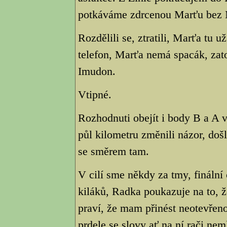
potkáváme zdrcenou Marťu bez 
Rozdělili se, ztratili, Marťa tu 
telefon, Marťa nemá spacák, zato
Imudon.
Vtipné.
Rozhodnuti obejít i body B a A 
půl kilometru změnili názor, došli
se směrem tam.
V cilí sme někdy za tmy, fináln
kiláků, Radka poukazuje na to, ž
praví, že mam přinést neotevřen
prdele se slovy ať na ní rači nem