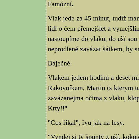
Famózní.
Vlak jede za 45 minut, tudíž mám
lidí o čem přemejšlet a vymejšl
nastoupíme do vlaku, do uší so
neprodleně zavázat šátkem, by 
Báječné.
Vlakem jedem hodinu a deset mi
Rakovníkem, Martin (s kterym tu
zavázanejma očima z vlaku, klop
Krty!!"
"Cos řikal", řvu jak na lesy.
"Vyndej si ty špunty z uší, kokot