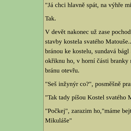
"Já chci hlavně spát, na výhře mi
Tak.
V devět nakonec už zase pochod
stavby kostela svatého Matouše..
bránou ke kostelu, sundavá bágl a
okřiknu ho, v horní části bran
bránu otevřu.
"Seš inžynýr co?", posměšně prav
"Tak tady píšou Kostel svatého M
"Počkej", zarazim ho,"máme bejt
Mikuláše"