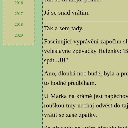
2016
Já se snad vrátim.
2017
2018
Tak a sem tady.
2020
Fascinující vyprávění započnu s
veleslavné zpěvačky Helenky:"B
spát...!!!"
Ano, dlouhá noc bude, byla a pro
to hodně předbíham.
U Marka na krámě jest napěchován
rouškou tmy nechaj odvést do t
vrátit se zase zpátky.
Po příjezdu na svém bicyklu bu