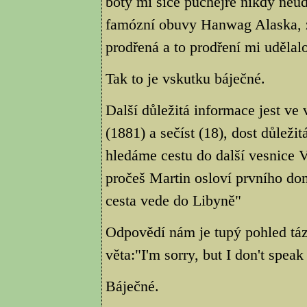
boty mi sice puchejře nikdy neudě
famózní obuvy Hanwag Alaska, zji
prodřená a to prodření mi udělalo
Tak to je vskutku báječné.
Další důležitá informace jest ve
(1881) a sečíst (18), dost důleži
hledáme cestu do další vesnice 
pročeš Martin osloví prvního do
cesta vede do Libyně"
Odpovědí nám je tupý pohled táz
věta:"I'm sorry, but I don't speak
Báječné.