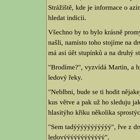
Strážiště, kde je informace o a
hledat indicii.
Všechno by to bylo krásně prom
našli, namísto toho stojíme na d
má asi úět stupínků a na druhý st
"Brodíme?", vyzvídá Martin, a hn
ledový řeky.
"Neblbni, bude se ti hodit něja
kus větve a pak už ho sleduju ja
hlasitýho křiku několika sprostýc
"Sem tadýýýýýýýýýýý", řve z dru
ledovýýýýýýýýýýýý".