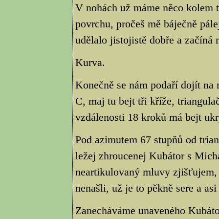
V nohách už máme něco kolem tři
povrchu, pročeš mě báječně pálej
udělalo jistojistě dobře a začíná
Kurva.
Konečně se nám podaří dojít na
C, maj tu bejt tři kříže, triangu
vzdálenosti 18 kroků má bejt ukry
Pod azimutem 67 stupňů od triang
ležej zhroucenej Kubátor s Mich
neartikulovaný mluvy zjišťujem, 
nenašli, už je to pěkně sere a as
Zanecháváme unaveného Kubátor