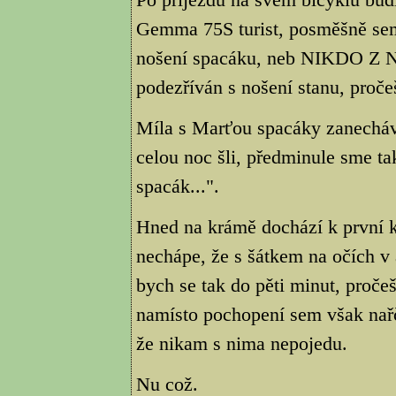
Gemma 75S turist, posměšně sem
nošení spacáku, neb NIKDO Z
podezříván s nošení stanu, proč
Míla s Marťou spacáky zanechá
celou noc šli, předminule sme ta
spacák...".
Hned na krámě dochází k první ko
nechápe, že s šátkem na očích v 
bych se tak do pěti minut, proče
namísto pochopení sem však nařče
že nikam s nima nepojedu.
Nu což.