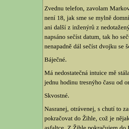
Zvednu telefon, zavolam Markov
není 18, jak sme se mylně domnív
ani další z inženýrů z nedotažen
napsáno sečíst datum, tak ho se
nenapadně dál sečíst dvojku se š
Báječné.
Má nedostatečná intuice mě stál
jednu hodinu tresnýho času od o
Skvostné.
Nasranej, otrávenej, s chutí to 
pokračovat do Žihle, což je něja
asfaltce. Z Žihle pokračujem do P