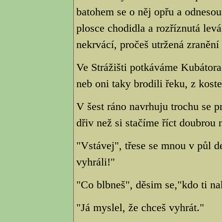
batohem se o něj opřu a odnesou
plosce chodidla a rozříznutá lev
nekrvácí, pročeš utržená zranění
Ve Strážišti potkáváme Kubátora
neb oni taky brodili řeku, z kost
V šest ráno navrhuju trochu se 
dřiv než si stačíme říct doubrou 
"Vstávej", třese se mnou v půl 
vyhráli!"
"Co blbneš", děsim se,"kdo ti na
"Já myslel, že chceš vyhrát."