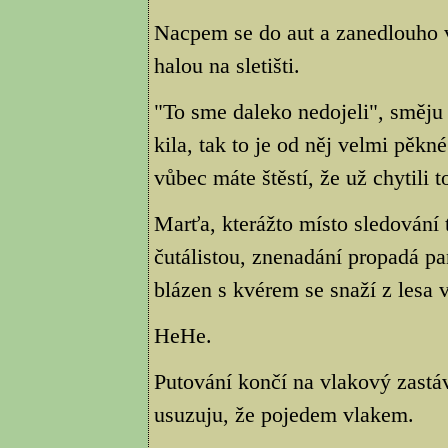
Nacpem se do aut a zanedlouho 
halou na sletišti.
"To sme daleko nedojeli", směju s
kila, tak to je od něj velmi pěkn
vůbec máte štěstí, že už chytili 
Marťa, kterážto místo sledování 
čutálistou, znenadání propadá pan
blázen s kvérem se snaží z lesa v
HeHe.
Putování končí na vlakový zastá
usuzuju, že pojedem vlakem.