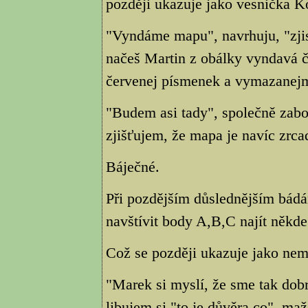
později ukazuje jako vesnička K
"Vyndáme mapu", navrhuju, "zjis
načeš Martin z obálky vyndavá 
červenej písmenek a vymazanej
"Budem asi tady", společně zabo
zjišťujem, že mapa je navíc zrca
Báječné.
Při pozdějším důslednějším bádá
navštívit body A,B,C najít někde 
Což se později ukazuje jako nem
"Marek si myslí, že sme tak dobr
libujem si,"to je důvěra co", m