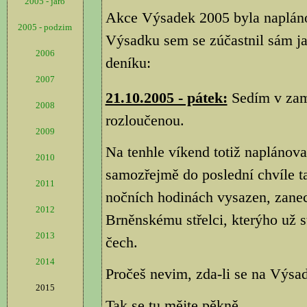
2005 - jaro
Akce Výsadek 2005 byla napláno
2005 - podzim
Výsadku sem se zúčastnil sám ja
2006
deníku:
2007
21.10.2005 - pátek:
Sedím v zamě
2008
rozloučenou.
2009
Na tenhle víkend totiž naplánov
2010
samozřejmě do poslední chvíle t
2011
nočních hodinách vysazen, zan
2012
Brněnskému střelci, kterýho už s
2013
čech.
2014
Pročeš nevim, zda-li se na Výsad
2015
Tak se tu mějte pěkně.