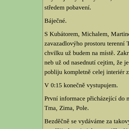
středem pobavení.
Báječné.
S Kubátorem, Michalem, Martine
zavazadlovýho prostoru terenní T
chvilku už budem na místě. Zakre
neb už od nasednutí cejtim, že jes
pobliju kompletně celej interiér 
V 0:15 konečně vystupujem.
První informace přicházející do 
Tma, Zima, Pole.
Bezděčně se vydáváme za takovy