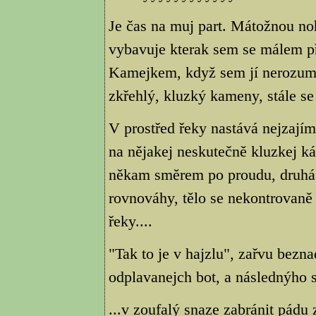
Je čas na muj part. Mátožnou no
vybavuje kterak sem se málem p
Kamejkem, když sem jí nerozumn
zkřehlý, kluzký kameny, stále se
V prostřed řeky nastává nejzaj
na nějakej neskutečně kluzkej 
někam směrem po proudu, druhá 
rovnováhy, tělo se nekontrovaně
řeky....
"Tak to je v hajzlu", zařvu bez
odplavanejch bot, a následnýho
...v zoufalý snaze zabránit pádu