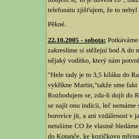
telefonátu zjišťujem, že to nebyl
Pěkné.
22.10.2005 - sobota:
Potkáváme 
zakreslíme si stěžejní bod A do 
nějaký vodítko, který nám potvrd
"Hele tady je to 3,5 kiláku do R
vykřikne Martin,"takže sme fakt
Rozhodujem se, zda-li dojít do R
se najít onu indicii, leč nemám
borovice jít, a ani vzdálenost v 
netušíme CO že vlastně hledáme.
do Kotanče, ke kozičkovu mlýnu p