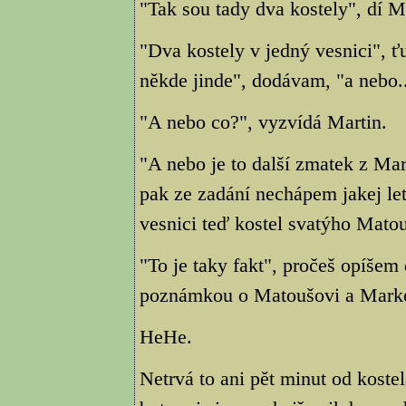
"Tak sou tady dva kostely", dí M
"Dva kostely v jedný vesnici", ťu
někde jinde", dodávam, "a nebo..
"A nebo co?", vyzvídá Martin.
"A nebo je to další zmatek z Ma
pak ze zadání nechápem jakej le
vesnici teď kostel svatýho Mato
"To je taky fakt", pročeš opíšem
poznámkou o Matoušovi a Marko
HeHe.
Netrvá to ani pět minut od koste