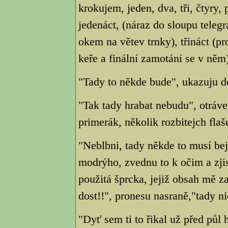
krokujem, jeden, dva, tři, čtyry, 
jedenáct, (náraz do sloupu telegr
okem na větev trnky), třináct (p
keře a finální zamotání se v něm),
"Tady to někde bude", ukazuju d
"Tak tady hrabat nebudu", otráve
primerák, několik rozbitejch fla
"Neblbni, tady někde to musí be
modrýho, zvednu to k očim a zjis
použitá šprcka, jejiž obsah mě z
dost!!", pronesu nasraně,"tady ni
"Dyť sem ti to řikal už před půl