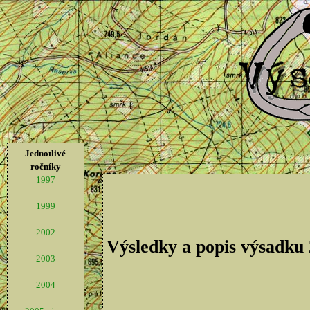
Jednotlivé
ročníky
1997
1999
2002
Výsledky a popis výsadku
2003
2004