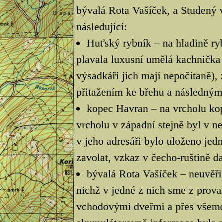
bývalá Rota Vašíček, a Studený v
následující:
Huťský rybník – na hladině ry
plavala luxusní umělá kachnička
výsadkáři jich mají nepočítaně),
přitažením ke břehu a následným
kopec Havran – na vrcholu kopc
vrcholu v západní stejně byl v 
v jeho adresáři bylo uloženo jedn
zavolat, vzkaz v čecho-ruštině d
bývalá Rota Vašíček – neuvěř
nichž v jedné z nich sme z provaz
vchodovými dveřmi a přes všemož