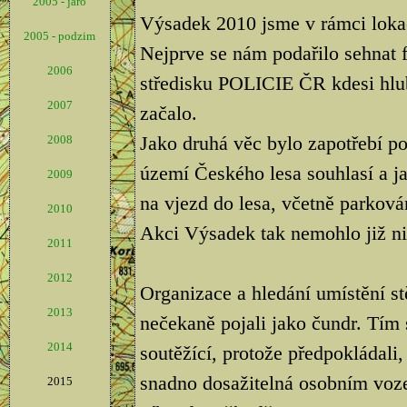
2005 - jaro
Výsadek 2010 jsme v rámci lokac
2005 - podzim
Nejprve se nám podařilo sehnat 
2006
středisku POLICIE ČR kdesi hlu
2007
začalo.
Jako druhá věc bylo zapotřebí p
2008
území Českého lesa souhlasí a ja
2009
na vjezd do lesa, včetně parkován
2010
Akci Výsadek tak nemohlo již nic
2011
2012
Organizace a hledání umístění s
2013
nečekaně pojali jako čundr. Tím 
2014
soutěžící, protože předpokládali,
snadno dosažitelná osobním vozem
2015