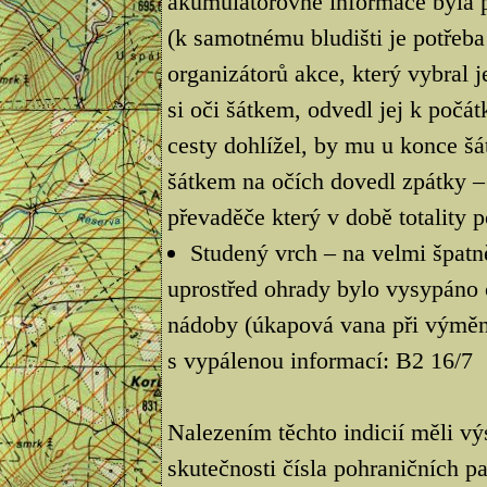
akumulátorovně informace byla př
(k samotnému bludišti je potřeba
organizátorů akce, který vybral 
si oči šátkem, odvedl jej k počá
cesty dohlížel, by mu u konce šáte
šátkem na očích dovedl zpátky – 
převaděče který v době totality 
Studený vrch – na velmi špat
uprostřed ohrady bylo vysypáno 
nádoby (úkapová vana při výměně
s vypálenou informací: B2 16/7
Nalezením těchto indicií měli vý
skutečnosti čísla pohraničních pa