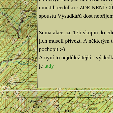
umístili cedulku : ZDE NENÍ C
spoustu Výsadkářů dost nepříjem
Suma akce, ze 17ti skupin do cí
jich museli přivézt. A některým t
pochopit :-)
A nyní to nejdůležitější - výsle
je
tady