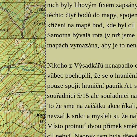
nich byly lihovým fixem zapsány
těchto čtyř bodů do mapy, spoje
křížení na mapě bod, kde byl cíl
Samotná bývalá rota (v níž jsme
mapách vymazána, aby je to nena
Nikoho z Výsadkářů nenapadlo ob
vůbec pochopili, že se o hraničn
pouze spojit hraniční patník A1
souřadnici 5/15 ale souřadnici na
To že sme na začátku akce říkali
nevzal k srdci a mysleli si, že n
Místo protnutí dvou přímek směř
cíl nebyl. Naopak tam byla dřevě