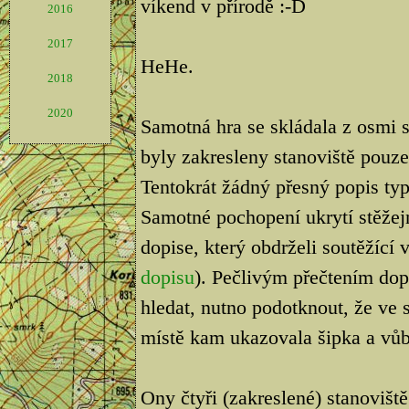
víkend v přírodě :-D
2016
2017
HeHe.
2018
2020
Samotná hra se skládala z osmi 
byly zakresleny stanoviště pouze
Tentokrát žádný přesný popis ty
Samotné pochopení ukrytí stěžej
dopise, který obdrželi soutěžící 
dopisu
). Pečlivým přečtením dop
hledat, nutno podotknout, že ve s
místě kam ukazovala šipka a vůb
Ony čtyři (zakreslené) stanovišt