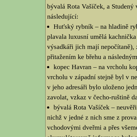
bývalá Rota Vašíček, a Studený v
následující:
Huťský rybník – na hladině ry
plavala luxusní umělá kachnička
výsadkáři jich mají nepočítaně),
přitažením ke břehu a následným
kopec Havran – na vrcholu kopc
vrcholu v západní stejně byl v 
v jeho adresáři bylo uloženo jedn
zavolat, vzkaz v čecho-ruštině d
bývalá Rota Vašíček – neuvěř
nichž v jedné z nich sme z provaz
vchodovými dveřmi a přes všemož