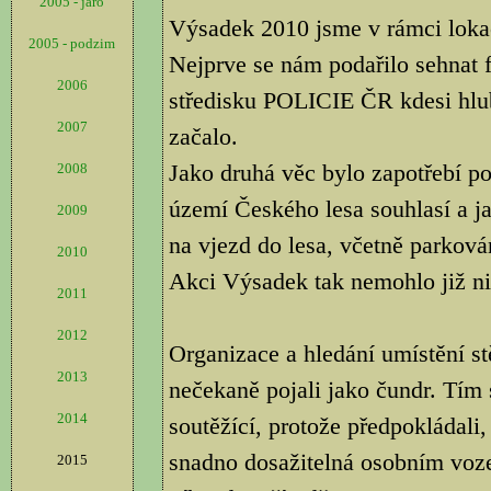
2005 - jaro
Výsadek 2010 jsme v rámci lokac
2005 - podzim
Nejprve se nám podařilo sehnat 
2006
středisku POLICIE ČR kdesi hlu
2007
začalo.
Jako druhá věc bylo zapotřebí p
2008
území Českého lesa souhlasí a ja
2009
na vjezd do lesa, včetně parkován
2010
Akci Výsadek tak nemohlo již nic
2011
2012
Organizace a hledání umístění s
2013
nečekaně pojali jako čundr. Tím 
2014
soutěžící, protože předpokládali,
snadno dosažitelná osobním vozem
2015