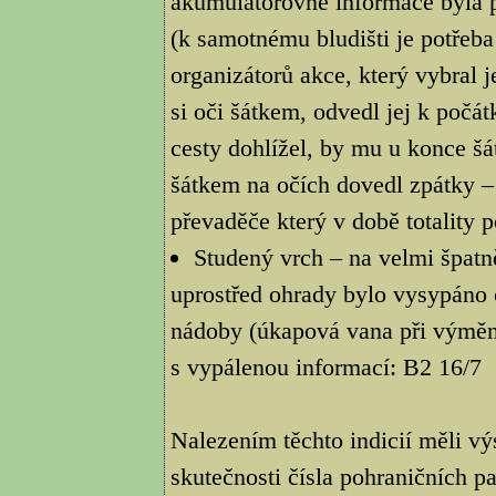
akumulátorovně informace byla př
(k samotnému bludišti je potřeba
organizátorů akce, který vybral 
si oči šátkem, odvedl jej k počá
cesty dohlížel, by mu u konce šáte
šátkem na očích dovedl zpátky – 
převaděče který v době totality 
Studený vrch – na velmi špat
uprostřed ohrady bylo vysypáno 
nádoby (úkapová vana při výměně
s vypálenou informací: B2 16/7
Nalezením těchto indicií měli vý
skutečnosti čísla pohraničních pa