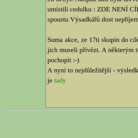
umístili cedulku : ZDE NENÍ C
spoustu Výsadkářů dost nepříjem
Suma akce, ze 17ti skupin do cí
jich museli přivézt. A některým t
pochopit :-)
A nyní to nejdůležitější - výsle
je
tady