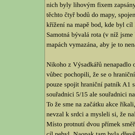
nich byly lihovým fixem zapsány
těchto čtyř bodů do mapy, spoje
křížení na mapě bod, kde byl cíl
Samotná bývalá rota (v níž jsme
mapách vymazána, aby je to nena
Nikoho z Výsadkářů nenapadlo ob
vůbec pochopili, že se o hraničn
pouze spojit hraniční patník A1
souřadnici 5/15 ale souřadnici na
To že sme na začátku akce říkali
nevzal k srdci a mysleli si, že n
Místo protnutí dvou přímek směř
cíl nebyl. Naopak tam byla dřevě