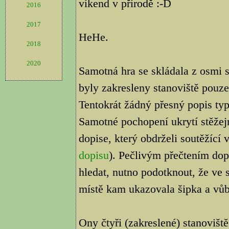
víkend v přírodě :-D
2016
2017
HeHe.
2018
2020
Samotná hra se skládala z osmi 
byly zakresleny stanoviště pouze
Tentokrát žádný přesný popis ty
Samotné pochopení ukrytí stěžej
dopise, který obdrželi soutěžící 
dopisu
). Pečlivým přečtením dop
hledat, nutno podotknout, že ve s
místě kam ukazovala šipka a vůb
Ony čtyři (zakreslené) stanovišt