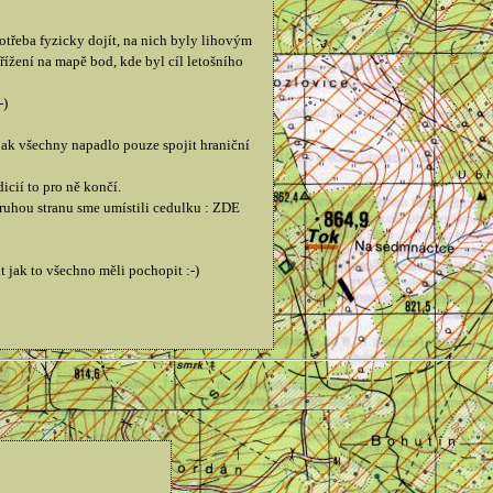
otřeba fyzicky dojít, na nich byly lihovým
ížení na mapě bod, kde byl cíl letošního
-)
pak všechny napadlo pouze spojit hraniční
icií to pro ně končí.
ruhou stranu sme umístili cedulku : ZDE
t jak to všechno měli pochopit :-)