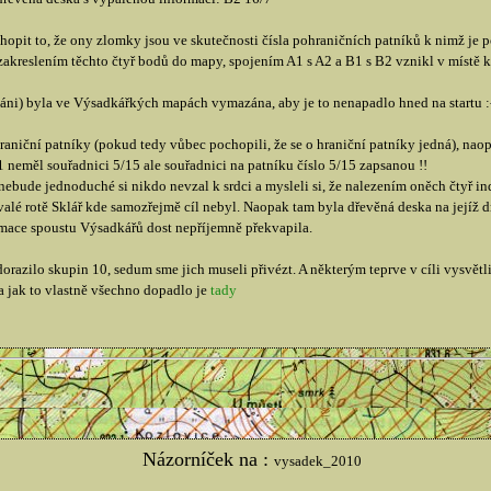
hopit to, že ony zlomky jsou ve skutečnosti čísla pohraničních patníků k nimž je p
akreslením těchto čtyř bodů do mapy, spojením A1 s A2 a B1 s B2 vznikl v místě kř
váni) byla ve Výsadkářkých mapách vymazána, aby je to nenapadlo hned na startu :
aniční patníky (pokud tedy vůbec pochopili, že se o hraniční patníky jedná), nao
1 neměl souřadnici 5/15 ale souřadnici na patníku číslo 5/15 zapsanou !!
 nebude jednoduché si nikdo nevzal k srdci a mysleli si, že nalezením oněch čtyř ind
alé rotě Sklář kde samozřejmě cíl nebyl. Naopak tam byla dřevěná deska na jejíž d
ace spoustu Výsadkářů dost nepříjemně překvapila.
orazilo skupin 10, sedum sme jich museli přivézt. A některým teprve v cíli vysvětli
ka jak to vlastně všechno dopadlo je
tady