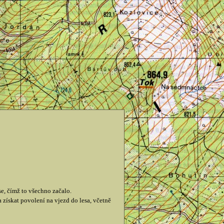
e, čímž to všechno začalo.
získat povolení na vjezd do lesa, včetně