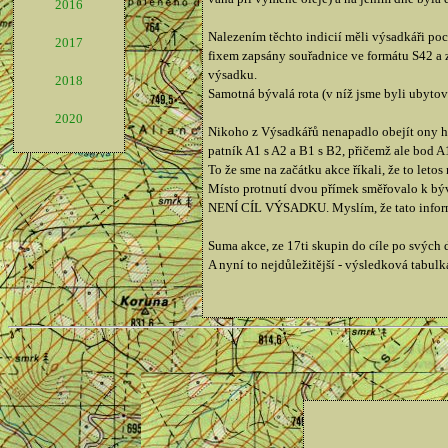
2016
Nalezením těchto indicií měli výsadkáři poc
2017
fixem zapsány souřadnice ve formátu S42 a z
výsadku.
2018
Samotná bývalá rota (v níž jsme byli ubyto
2020
Nikoho z Výsadkářů nenapadlo obejít ony hr
patník A1 s A2 a B1 s B2, přičemž ale bod A
To že sme na začátku akce říkali, že to letos
Místo protnutí dvou přímek směřovalo k býv
NENÍ CÍL VÝSADKU. Myslím, že tato inform
Suma akce, ze 17ti skupin do cíle po svých d
A nyní to nejdůležitější - výsledková tabul