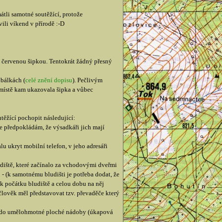
átli samotné soutěžící, protože
ili víkend v přírodě :-D
e červenou šipkou. Tentokrát žádný přesný
obálkách (
celé znění dopisu
). Pečlivým
v místě kam ukazovala šipka a vůbec
těžící pochopit následující:
e předpokládám, že výsadkáři jich mají
u ukryt mobilní telefon, v jeho adresáři
udiště, které začínalo za vchodovými dveřmi
- (k samotnému bludišti je potřeba dodat, že
 k počátku bludiště a celou dobu na něj
 člověk měl představovat tzv. převaděče který
ku do umělohmotné ploché nádoby (úkapová