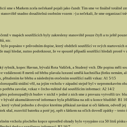
dicií sme s Markem zcela nečekaně pojali jako čundr. Tím sme ve finálně totálně zm
stanoviště snadno dosažitelná osobním vozem :-) a nečekali, že sme organizací tráv
řičemž v mapách soutěžících byly zakresleny stanoviště pouze čtyři a to ještě pouz
ů, nic.
 bylo popsáno v průvodním dopise, který obdrželi soutěžící ve svých startovních 
de mají hledat, nutno podotknout, že ve spoustě případů soutěžící hledali prostě 
ský rybník, kopec Havran, bývalá Rota Vašíček, a Studený vrch. Dle popisu měli sou
ve vzdálenosti 8 metrů od břehu plavala luxusní umělá kachnička (fotku nemám, al
k, přitažením ke břehu a následným otočením soutěžící našli vzkaz: A1 5/15
lorozpadlá strážní věž, na jejím vrcholu v západní stejně byl v nepromokavém obal
o potřeba zavolat, vzkaz v čecho-ruštině dal soutěžícím informaci: A2 14/2
plex polorozpadlých budov v nichž v jedné z nich sme z provazu vytvořili tzv. bl
 v bývalé akumulátorovně informace byla přidělána na zdi u konce bludiště: B1 10 
, který vybral jednoho z dvojice kterému přikázal zavázat si oči šátkem, odvedl jej
ek sňal, rozsvítil baterku a poté jej, opět s šátkem na očích dovedl zpátky – tento
telném vrcholu plochého kopce uprostřed ohrady bylo vysypáno cca 50 litrů pís
 dřevěná deska s vypálenou informací: B2 16/7