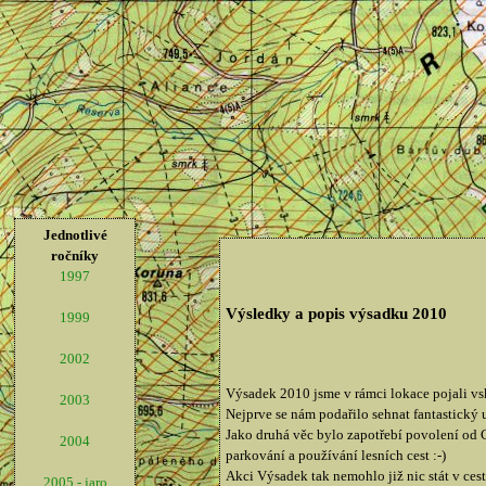
Jednotlivé
ročníky
1997
Výsledky a popis výsadku 2010
1999
2002
Výsadek 2010 jsme v rámci lokace pojali vs
2003
Nejprve se nám podařilo sehnat fantastický
Jako druhá věc bylo zapotřebí povolení od C
2004
parkování a používání lesních cest :-)
Akci Výsadek tak nemohlo již nic stát v cest
2005 - jaro