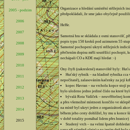
Organizace a hledání umístění stěžejních in
2005 - podzim
předpokládali, že sme jako obyčejně použili 
2006
HeHe.
2007
Samotná hra se skládala z osmi stanovišť, p
popis typu 150 kroků pod azimutem 55 stupň
2008
Samotné pochopení ukrytí stěžejních indicií
přečtením dopisu měli soutěžící pochopit, k
2009
nechápali CO a KDE mají hledat :-)
2010
Ony čtyři (zakreslené) stanoviště byly: Huť
Huťský rybník – na hladině rybníka cca 
2011
nepočítaně), zalasováním kačenky za její kr
kopec Havran – na vrcholu kopce stojí po
2012
bylo uloženo jedno jediné číslo na které byl
bývalá Rota Vašíček – neuvěřitelnej kom
2013
a přes všemožné místnosti končilo ve sklepě
na místě byl ukryt jeden z organizátorů akce
2014
během jeho cesty dohlížel, by mu u konce šát
v době totality pomáhal lidem přes hranice)
2015
Studený vrch – na velmi špatně dohleda
vana při výměně oleje) a na jením dně byla