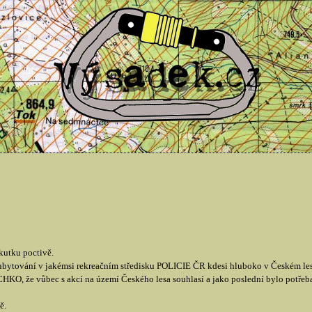
kutku poctivě.
 ubytování v jakémsi rekreačním středisku POLICIE ČR kdesi hluboko v Českém les
HKO, že vůbec s akcí na území Českého lesa souhlasí a jako poslední bylo potřeba 
ě.