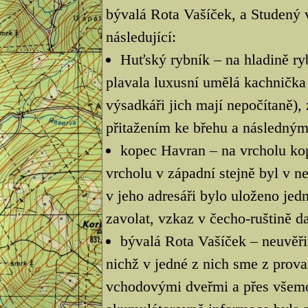
bývalá Rota Vašíček, a Studený v
následující:
Huťský rybník – na hladině ry
plavala luxusní umělá kachnička
výsadkáři jich mají nepočítaně),
přitažením ke břehu a následným
kopec Havran – na vrcholu kopc
vrcholu v západní stejně byl v 
v jeho adresáři bylo uloženo jedn
zavolat, vzkaz v čecho-ruštině d
bývalá Rota Vašíček – neuvěř
nichž v jedné z nich sme z provaz
vchodovými dveřmi a přes všemož