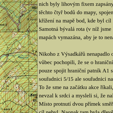
nich byly lihovým fixem zapsány
těchto čtyř bodů do mapy, spoje
křížení na mapě bod, kde byl cíl
Samotná bývalá rota (v níž jsme
mapách vymazána, aby je to nena
Nikoho z Výsadkářů nenapadlo ob
vůbec pochopili, že se o hraničn
pouze spojit hraniční patník A1
souřadnici 5/15 ale souřadnici na
To že sme na začátku akce říkali
nevzal k srdci a mysleli si, že n
Místo protnutí dvou přímek směř
cíl nebyl. Naopak tam byla dřevě