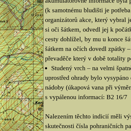
akumulátorovně informace byla př
(k samotnému bludišti je potřeba
organizátorů akce, který vybral 
si oči šátkem, odvedl jej k počá
cesty dohlížel, by mu u konce šáte
šátkem na očích dovedl zpátky – 
převaděče který v době totality 
Studený vrch – na velmi špat
uprostřed ohrady bylo vysypáno 
nádoby (úkapová vana při výměně
s vypálenou informací: B2 16/7
Nalezením těchto indicií měli vý
skutečnosti čísla pohraničních pa