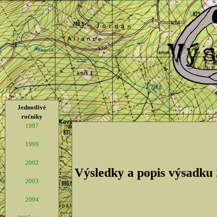
Jednotlivé
ročníky
1997
1999
2002
Výsledky a popis výsadku
2003
2004