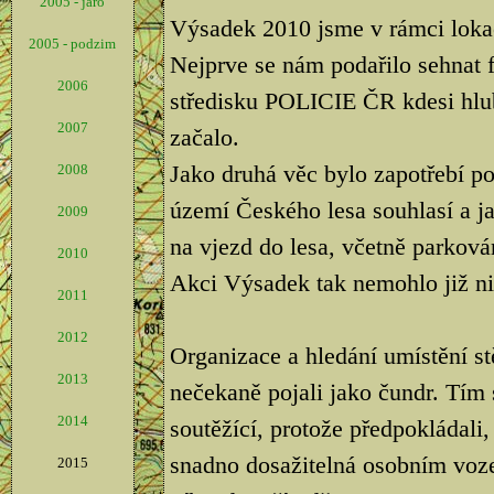
2005 - jaro
Výsadek 2010 jsme v rámci lokac
2005 - podzim
Nejprve se nám podařilo sehnat 
2006
středisku POLICIE ČR kdesi hlu
2007
začalo.
Jako druhá věc bylo zapotřebí p
2008
území Českého lesa souhlasí a ja
2009
na vjezd do lesa, včetně parkován
2010
Akci Výsadek tak nemohlo již nic
2011
2012
Organizace a hledání umístění s
2013
nečekaně pojali jako čundr. Tím 
2014
soutěžící, protože předpokládali,
snadno dosažitelná osobním vozem
2015