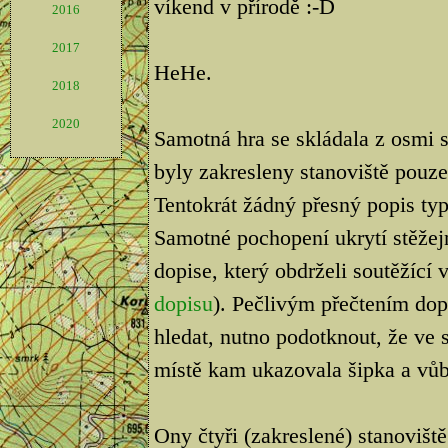
víkend v přírodě :-D
2016
2017
HeHe.
2018
2020
Samotná hra se skládala z osmi 
byly zakresleny stanoviště pouze
Tentokrát žádný přesný popis ty
Samotné pochopení ukrytí stěžej
dopise, který obdrželi soutěžící 
dopisu
). Pečlivým přečtením dop
hledat, nutno podotknout, že ve s
místě kam ukazovala šipka a vůb
Ony čtyři (zakreslené) stanovišt