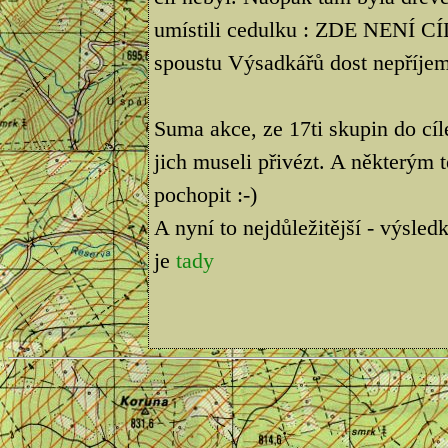
umístili cedulku : ZDE NENÍ C
spoustu Výsadkářů dost nepříjem
Suma akce, ze 17ti skupin do cí
jich museli přivézt. A některým t
pochopit :-)
A nyní to nejdůležitější - výsle
je
tady