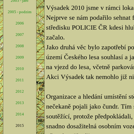
2005 - jaro
Výsadek 2010 jsme v rámci lokac
2005 - podzim
Nejprve se nám podařilo sehnat 
2006
středisku POLICIE ČR kdesi hlu
2007
začalo.
Jako druhá věc bylo zapotřebí p
2008
území Českého lesa souhlasí a ja
2009
na vjezd do lesa, včetně parkován
2010
Akci Výsadek tak nemohlo již nic
2011
2012
Organizace a hledání umístění s
2013
nečekaně pojali jako čundr. Tím 
2014
soutěžící, protože předpokládali,
snadno dosažitelná osobním vozem
2015