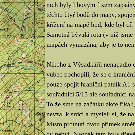
nich byly lihovým fixem zapsány
těchto čtyř bodů do mapy, spoje
křížení na mapě bod, kde byl cíl
Samotná bývalá rota (v níž jsme
mapách vymazána, aby je to nena
Nikoho z Výsadkářů nenapadlo ob
vůbec pochopili, že se o hraničn
pouze spojit hraniční patník A1
souřadnici 5/15 ale souřadnici na
To že sme na začátku akce říkali
nevzal k srdci a mysleli si, že n
Místo protnutí dvou přímek směř
cíl nebyl. Naopak tam byla dřevě