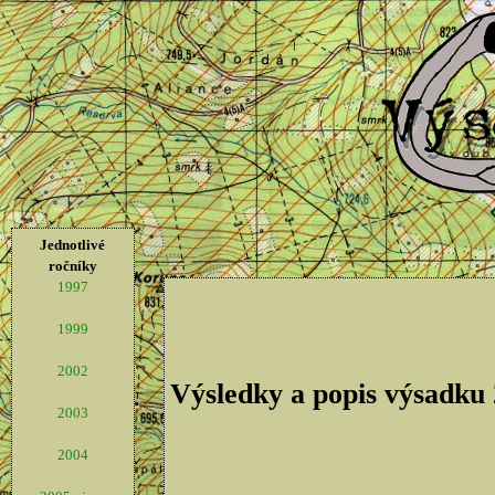
Jednotlivé
ročníky
1997
1999
2002
Výsledky a popis výsadku
2003
2004