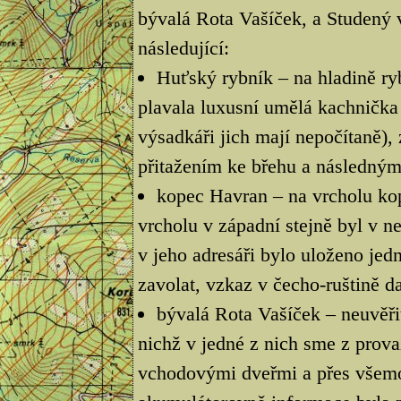
bývalá Rota Vašíček, a Studený v
následující:
Huťský rybník – na hladině ry
plavala luxusní umělá kachnička
výsadkáři jich mají nepočítaně),
přitažením ke břehu a následným
kopec Havran – na vrcholu kopc
vrcholu v západní stejně byl v 
v jeho adresáři bylo uloženo jedn
zavolat, vzkaz v čecho-ruštině d
bývalá Rota Vašíček – neuvěř
nichž v jedné z nich sme z provaz
vchodovými dveřmi a přes všemož