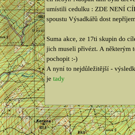
umístili cedulku : ZDE NENÍ C
spoustu Výsadkářů dost nepříjem
Suma akce, ze 17ti skupin do cí
jich museli přivézt. A některým t
pochopit :-)
A nyní to nejdůležitější - výsle
je
tady