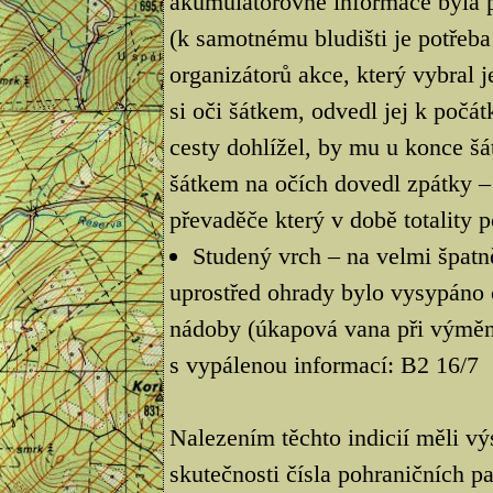
akumulátorovně informace byla př
(k samotnému bludišti je potřeba
organizátorů akce, který vybral 
si oči šátkem, odvedl jej k počá
cesty dohlížel, by mu u konce šáte
šátkem na očích dovedl zpátky – 
převaděče který v době totality 
Studený vrch – na velmi špat
uprostřed ohrady bylo vysypáno 
nádoby (úkapová vana při výměně
s vypálenou informací: B2 16/7
Nalezením těchto indicií měli vý
skutečnosti čísla pohraničních pa