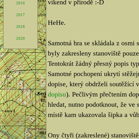
víkend v přírodě :-D
2016
2017
HeHe.
2018
2020
Samotná hra se skládala z osmi 
byly zakresleny stanoviště pouze
Tentokrát žádný přesný popis ty
Samotné pochopení ukrytí stěžej
dopise, který obdrželi soutěžící 
dopisu
). Pečlivým přečtením dop
hledat, nutno podotknout, že ve s
místě kam ukazovala šipka a vůb
Ony čtyři (zakreslené) stanovišt