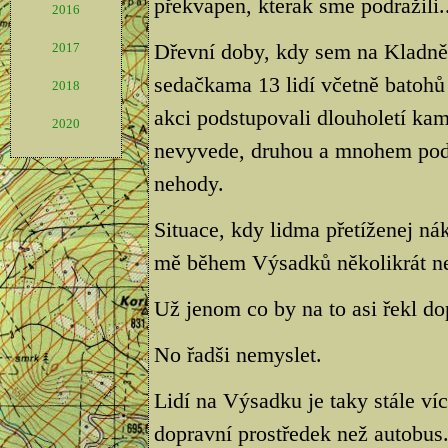
překvapen, kterak sme podražili..
2016
Dřevní doby, kdy sem na Kladně 
2017
sedačkama 13 lidí včetně batohů 
2018
akci podstupovali dlouholetí kama
2020
nevyvede, druhou a mnohem pods
nehody.
Situace, kdy lidma přetíženej ná
mě během Výsadků několikrát ne
Už jenom co by na to asi řekl dop
No řadši nemyslet.
Lidí na Výsadku je taky stále víc
dopravní prostředek než autobus