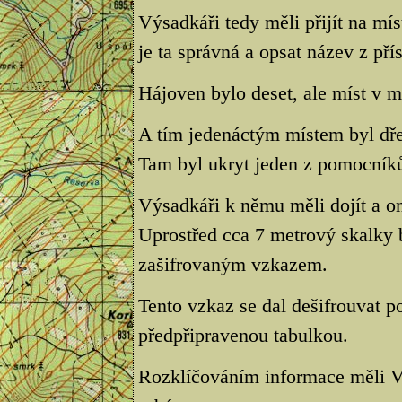
Výsadkáři tedy měli přijít na mís
je ta správná a opsat název z př
Hájoven bylo deset, ale míst v 
A tím jedenáctým místem byl dře
Tam byl ukryt jeden z pomocník
Výsadkáři k němu měli dojít a o
Uprostřed cca 7 metrový skalky 
zašifrovaným vzkazem.
Tento vzkaz se dal dešifrouvat 
předpřipravenou tabulkou.
Rozklíčováním informace měli Výs