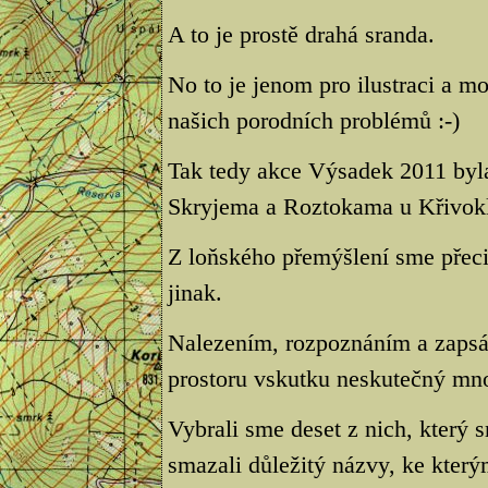
A to je prostě drahá sranda.
No to je jenom pro ilustraci a m
našich porodních problémů :-)
Tak tedy akce Výsadek 2011 byl
Skryjema a Roztokama u Křivokl
Z loňského přemýšlení sme přeci 
jinak.
Nalezením, rozpoznáním a zapsá
prostoru vskutku neskutečný mno
Vybrali sme deset z nich, který sm
smazali důležitý názvy, ke kter