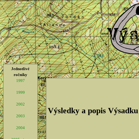
Jednotlivé
ročníky
1997
1999
2002
Výsledky a popis Výsadku
2003
2004