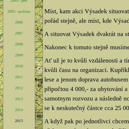
2005 - jaro
Míst, kam akci Výsadek situovat,
2005 - podzim
pořád stejně, ale míst, kde Výsad
2006
A situovat Výsadek dvakrát na s
2007
2008
Nakonec k tomuto stejně musíme 
2009
Ať už je to kvůli vzdálenosti a 
2010
kvůli času na organizaci. Kupří
2011
lese a jenom doprava autobusem 
připočtou 4 000,- za ubytování a 
2012
samotnym rozvozu a následně no
2013
se k neskutečný částce cca 25 000
2014
A když pak po jednotlivci chceme
2015