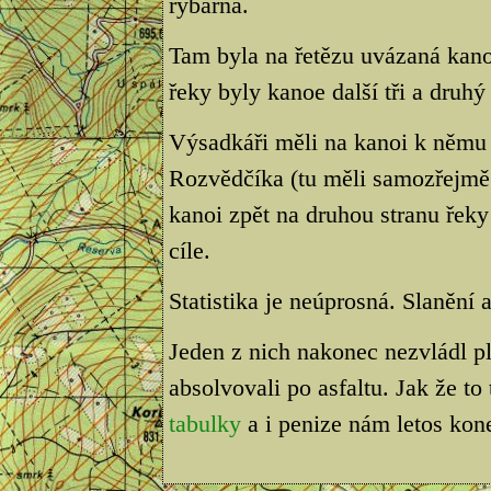
rybárna.
Tam byla na řetězu uvázaná kanoe
řeky byly kanoe další tři a druh
Výsadkáři měli na kanoi k němu d
Rozvědčíka (tu měli samozřejm
kanoi zpět na druhou stranu řeky
cíle.
Statistika je neúprosná. Slanění
Jeden z nich nakonec nezvládl pl
absolvovali po asfaltu. Jak že to
tabulky
a i penize nám letos ko