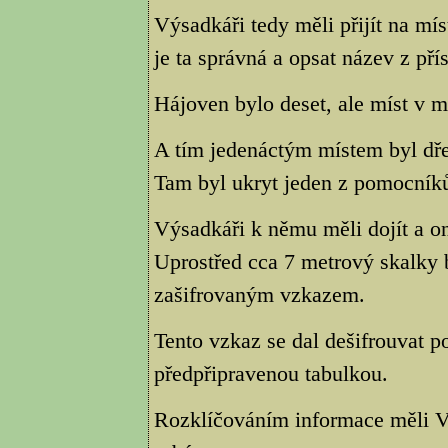
Výsadkáři tedy měli přijít na mís
je ta správná a opsat název z př
Hájoven bylo deset, ale míst v 
A tím jedenáctým místem byl dře
Tam byl ukryt jeden z pomocník
Výsadkáři k němu měli dojít a o
Uprostřed cca 7 metrový skalky 
zašifrovaným vzkazem.
Tento vzkaz se dal dešifrouvat 
předpřipravenou tabulkou.
Rozklíčováním informace měli Výs