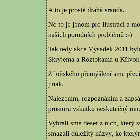
A to je prostě drahá sranda.
No to je jenom pro ilustraci a m
našich porodních problémů :-)
Tak tedy akce Výsadek 2011 byl
Skryjema a Roztokama u Křivokl
Z loňského přemýšlení sme přeci 
jinak.
Nalezením, rozpoznáním a zapsá
prostoru vskutku neskutečný mno
Vybrali sme deset z nich, který sm
smazali důležitý názvy, ke kter