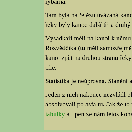
rybárna.
Tam byla na řetězu uvázaná kanoe
řeky byly kanoe další tři a druh
Výsadkáři měli na kanoi k němu d
Rozvědčíka (tu měli samozřejm
kanoi zpět na druhou stranu řeky
cíle.
Statistika je neúprosná. Slanění
Jeden z nich nakonec nezvládl pl
absolvovali po asfaltu. Jak že to
tabulky
a i penize nám letos ko