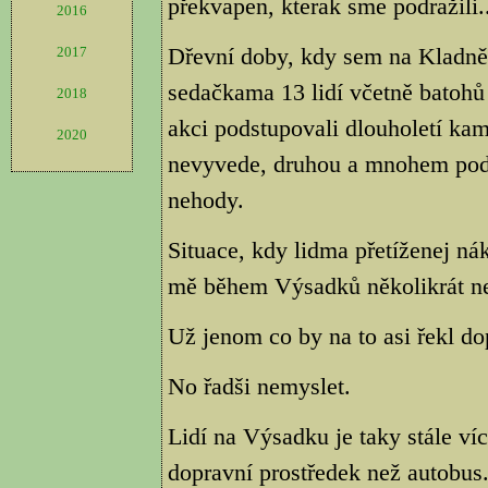
překvapen, kterak sme podražili..
2016
Dřevní doby, kdy sem na Kladně 
2017
sedačkama 13 lidí včetně batohů 
2018
akci podstupovali dlouholetí kama
2020
nevyvede, druhou a mnohem pods
nehody.
Situace, kdy lidma přetíženej ná
mě během Výsadků několikrát ne
Už jenom co by na to asi řekl dop
No řadši nemyslet.
Lidí na Výsadku je taky stále víc
dopravní prostředek než autobus