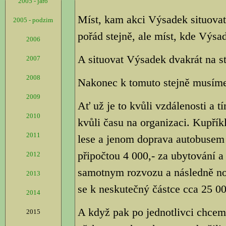
2005 - jaro
Míst, kam akci Výsadek situovat,
2005 - podzim
pořád stejně, ale míst, kde Výsad
2006
A situovat Výsadek dvakrát na s
2007
2008
Nakonec k tomuto stejně musíme 
2009
Ať už je to kvůli vzdálenosti a 
2010
kvůli času na organizaci. Kupří
2011
lese a jenom doprava autobusem 
připočtou 4 000,- za ubytování a 
2012
samotnym rozvozu a následně no
2013
se k neskutečný částce cca 25 000
2014
A když pak po jednotlivci chceme
2015