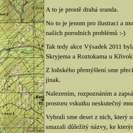
A to je prostě drahá sranda.
No to je jenom pro ilustraci a m
našich porodních problémů :-)
Tak tedy akce Výsadek 2011 byl
Skryjema a Roztokama u Křivokl
Z loňského přemýšlení sme přeci 
jinak.
Nalezením, rozpoznáním a zapsá
prostoru vskutku neskutečný mno
Vybrali sme deset z nich, který sm
smazali důležitý názvy, ke kter