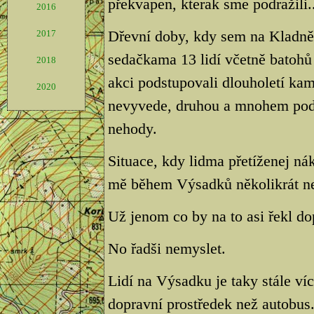
překvapen, kterak sme podražili..
2016
Dřevní doby, kdy sem na Kladně 
2017
sedačkama 13 lidí včetně batohů 
2018
akci podstupovali dlouholetí kama
2020
nevyvede, druhou a mnohem pods
nehody.
Situace, kdy lidma přetíženej ná
mě během Výsadků několikrát ne
Už jenom co by na to asi řekl dop
No řadši nemyslet.
Lidí na Výsadku je taky stále víc
dopravní prostředek než autobus