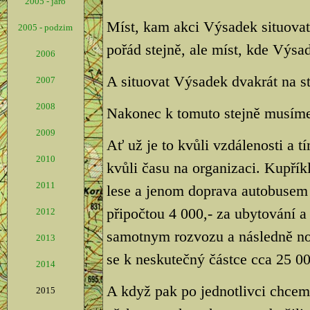
2005 - jaro
Míst, kam akci Výsadek situovat,
2005 - podzim
pořád stejně, ale míst, kde Výsad
2006
A situovat Výsadek dvakrát na s
2007
2008
Nakonec k tomuto stejně musíme 
2009
Ať už je to kvůli vzdálenosti a 
2010
kvůli času na organizaci. Kupří
2011
lese a jenom doprava autobusem 
připočtou 4 000,- za ubytování a 
2012
samotnym rozvozu a následně no
2013
se k neskutečný částce cca 25 000
2014
A když pak po jednotlivci chceme
2015