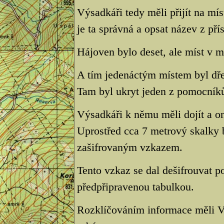
Výsadkáři tedy měli přijít na mís
je ta správná a opsat název z př
Hájoven bylo deset, ale míst v 
A tím jedenáctým místem byl dře
Tam byl ukryt jeden z pomocník
Výsadkáři k němu měli dojít a o
Uprostřed cca 7 metrový skalky 
zašifrovaným vzkazem.
Tento vzkaz se dal dešifrouvat 
předpřipravenou tabulkou.
Rozklíčováním informace měli Výs