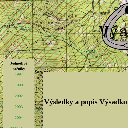
Jednotlivé
ročníky
1997
1999
2002
Výsledky a popis Výsadku
2003
2004