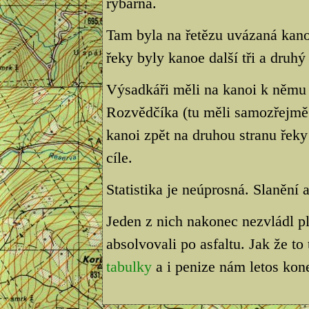
rybárna.
Tam byla na řetězu uvázaná kanoe
řeky byly kanoe další tři a druh
Výsadkáři měli na kanoi k němu d
Rozvědčíka (tu měli samozřejm
kanoi zpět na druhou stranu řeky
cíle.
Statistika je neúprosná. Slanění
Jeden z nich nakonec nezvládl pl
absolvovali po asfaltu. Jak že to
tabulky
a i penize nám letos ko