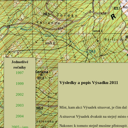
Jednotlivé
ročníky
1997
Výsledky a popis Výsadku 2011
1999
2002
2003
Míst, kam akci Výsadek situovat, je čím dal 
2004
A situovat Výsadek dvakrát na stejný místo 
Nakonec k tomuto stejně musíme přistoupit.
2005 - jaro