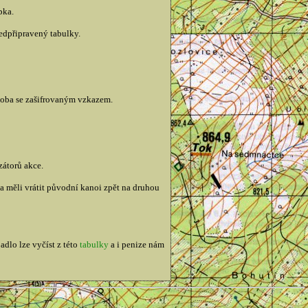
pka.
ředpřipravený tabulky.
ádoba se zašifrovaným vzkazem.
zátorů akce.
 měli vrátit původní kanoi zpět na druhou
adlo lze vyčíst z této
tabulky
a i penize nám