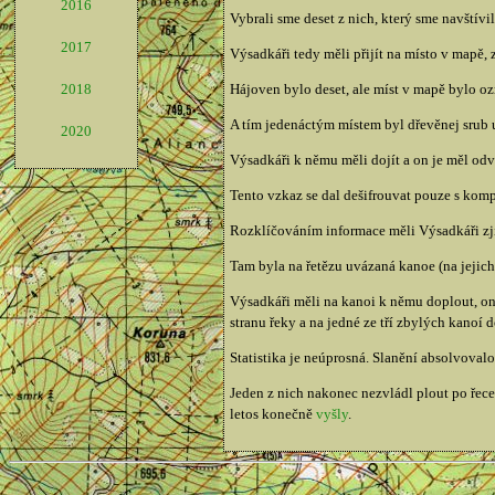
2016
Vybrali sme deset z nich, který sme navštívil
2017
Výsadkáři tedy měli přijít na místo v mapě, z
2018
Hájoven bylo deset, ale míst v mapě bylo o
A tím jedenáctým místem byl dřevěnej srub 
2020
Výsadkáři k němu měli dojít a on je měl od
Tento vzkaz se dal dešifrouvat pouze s kom
Rozklíčováním informace měli Výsadkáři zjist
Tam byla na řetězu uvázaná kanoe (na jejich 
Výsadkáři měli na kanoi k němu doplout, on 
stranu řeky a na jedné ze tří zbylých kanoí d
Statistika je neúprosná. Slanění absolvoval
Jeden z nich nakonec nezvládl plout po řece
letos konečně
vyšly
.