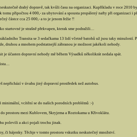
k neskutečně drahý dopravě, tak kvůli času na organizaci. Kupříkladu v roce 2010
 k tomu připočtou 4 000,- za ubytování a spousta propálený nafty při organizaci 
čný částce cca 25 000,- a to je jenom řežie !!
 startovné je strašně překvapen, kterak sme podražili....
ákladního Transita se 3 sedačkama 13 lidí včetně batohů už jsou taky minulostí. P
vede, druhou a mnohem podstatnejší zábranou je možnost jakékoli nehody.
nsit je účasten dopravní nehody mě během Výsadků několikrát nedala spát.
ta....
češ nepřichází v úvahu jiný dopravní prostředek než autobus.
ň minimální, vcítění se do našich porodních problémů :-)
 do prostoru mezi Kublovem, Skryjema a Roztokama u Křivoklátu.
 polevili a akci pojali trochu jinak.
, či hájenky. Těchje v tomto prostoru vskutku neskutečný množství.