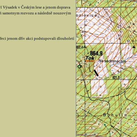
 byl Výsadek v Českým lese a jenom doprava
i při samotnym rozvozu a následně nouzovým
řeci jenom dřív akci podstupovali dlouholetí