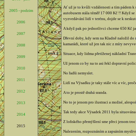
Ať už je to kvůli vzdálenosti a tím pádem 
2005 - podzim
autobusem stála téměř 17 000 Kč !! Když se
vyzvedávání lidí v terénu, dojde se k neskute
2006
A když pak po jednotlivci chceme 650 Kč jako
2007
Dřevní doby, kdy sem na Kladně naložil do n
kamarádi, které už jen tak nic z míry nevy
2008
Situace, kdy lidma přetíženej nákladní Tra
2009
Už jenom co by na to asi řekl dopravní policis
2010
No řadši nemyslet.
2011
Lidí na Výsadku je taky stále víc a víc, pro
2012
A to je prostě drahá sranda.
No to je jenom pro ilustraci a možné, alespo
2013
Tak tedy akce Výsadek 2011 byla situována
2014
Z loňského přemýšlení sme přeci jenom trochu
2015
Nalezením, rozpoznáním a zapsáním myslivny