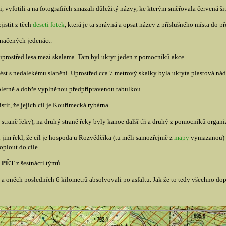
i, vyfotili a na fotografiích smazali důležitý názvy, ke kterým směřovala červená ši
jistit z těch
deseti fotek
, která je ta správná a opsat název z příslušného místa do p
značených jedenáct.
uprostřed lesa mezi skalama. Tam byl ukryt jeden z pomocníků akce.
vést s nedalekému slanění. Uprostřed cca 7 metrový skalky byla ukryta plastová n
pletně a dobře vyplněnou předpřipravenou tabulkou.
it, že jejich cíl je Kouřimecká rybárna.
straně řeky), na druhý straně řeky byly kanoe další tři a druhý z pomocníků organi
jim řekl, že cíl je hospoda u Rozvědčíka (tu měli samozřejmě z
mapy
vymazanou) a
oplout do cíle.
o
PĚT
z šestnácti týmů.
 a oněch posledních 6 kilometrů absolvovali po asfaltu. Jak že to tedy všechno dop